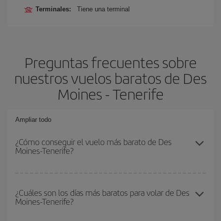
Terminales:
Tiene una terminal
Preguntas frecuentes sobre
nuestros vuelos baratos de Des
Moines - Tenerife
Ampliar todo
¿Cómo conseguir el vuelo más barato de Des
Moines-Tenerife?
Podrás ahorrar en tu billete de avión de Des Moines-Tenerife-dest
y conseguir el vuelo más barato si evitas temporadas altas,
¿Cuáles son los días más baratos para volar de Des
Moines-Tenerife?
compras con antelación y puedes ser flexible con las fechas y
horarios de ida y vuelta.