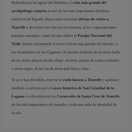
Rodeada por las aguas del Atlántico, la
isla más grande del
archipiélago canario
es uno de los más importantes destinos
turísticos de España. Busca entre nuestras
ofertas de vuelos a
Tenerife
y descubre una isla rica en historia, ocio y espectaculares
paisajes naturales, como los que ofrece el
Parque Nacional del
Teide
, donde encontrarás el tercer volcán más grande del mundo, o
los Acantilados de los Gigantes. Si quieres disfrutar de un buen baño
al sol, tienes playas donde elegir: al norte, playas de cantos rodados
y arena negra, al sur, las de arena más fina y clara.
Si ya te has decidido, reserva tu
vuelo barato a Tenerife
y apúntate
también a callejear por el
casco histórico de San Cristóbal de la
Laguna
o a divertirte en los
Carnavales de Santa Cruz de Tenerife
,
de los más importantes del mundo y toda una seña de identidad de
la isla.