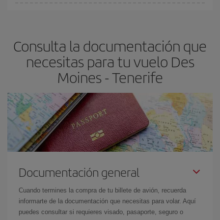
Cualquier día de la semana puedes encontrar vuelos baratos. Las
claves para encontrar los mejores precios son
anticiparte y ser
flexible.
Lo normal es que
cuanto antes
reserves tus billetes de
Consulta la documentación que
avión más baratos te saldrán. Además, si buscas los vuelos con
las fechas y los horarios del viaje un poco abiertos, podrás
elegir
necesitas para tu vuelo Des
el precio más barato.
Moines - Tenerife
Documentación general
Cuando termines la compra de tu billete de avión, recuerda
informarte de la documentación que necesitas para volar. Aquí
puedes consultar si requieres visado, pasaporte, seguro o