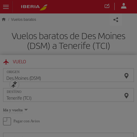
Saltar al contenido principal
Vuelos baratos
Vuelos baratos de Des Moines
(DSM) a Tenerife (TCI)
VUELO
ORIGEN
DESTINO
Seleccione
Ida y vuelta
una
opción
Pagar con Avios