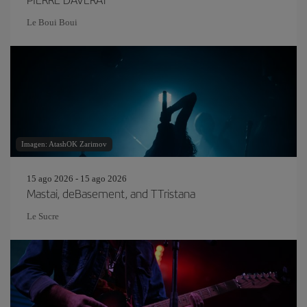
Le Boui Boui
Imagen: AtashOK Zarimov
15 ago 2026 - 15 ago 2026
Mastai, deBasement, and TTristana
Le Sucre