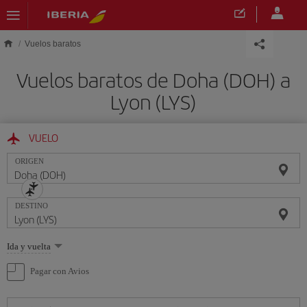
Saltar al contenido principal
Vuelos baratos
Vuelos baratos de Doha (DOH) a
Lyon (LYS)
VUELO
ORIGEN
DESTINO
Seleccione
Ida y vuelta
una
opción
Pagar con Avios