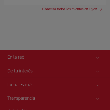
Consulta todos los eventos en Lyon
En la red
De tu interés
Tu seguridad es lo primero
Iberia es más
Accesibilidad
Noticias y Novedades
Compromiso de servicio
Transparencia
Grupo Iberia
Publicidad
Información Legal
Accionistas e Inversores