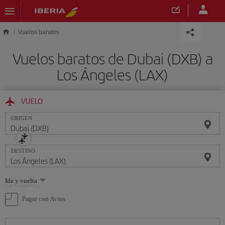
Saltar al contenido principal
Vuelos baratos
Vuelos baratos de Dubai (DXB) a
Los Ángeles (LAX)
VUELO
ORIGEN
DESTINO
Seleccione
Ida y vuelta
una
opción
Pagar con Avios