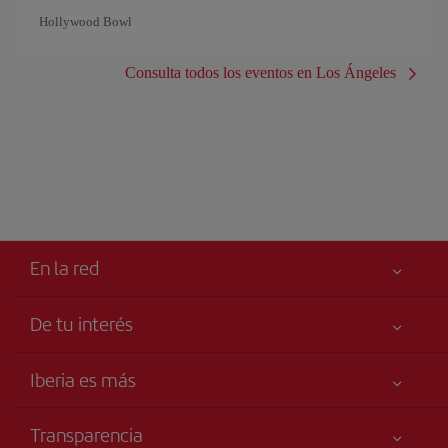
Hollywood Bowl
Consulta todos los eventos en Los Ángeles
En la red
De tu interés
Tu seguridad es lo primero
Iberia es más
Accesibilidad
Noticias y Novedades
Compromiso de servicio
Transparencia
Grupo Iberia