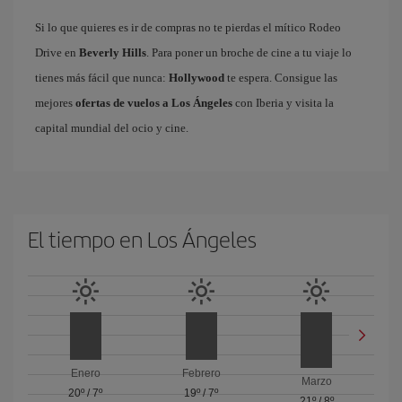
Si lo que quieres es ir de compras no te pierdas el mítico Rodeo
Drive en
Beverly Hills
. Para poner un broche de cine a tu viaje lo
tienes más fácil que nunca:
Hollywood
te espera. Consigue las
mejores
ofertas de vuelos a Los Ángeles
con Iberia y visita la
capital mundial del ocio y cine.
El tiempo en Los Ángeles
Enero
Febrero
Marzo
20º
/
7º
19º
/
7º
21º
/
8º