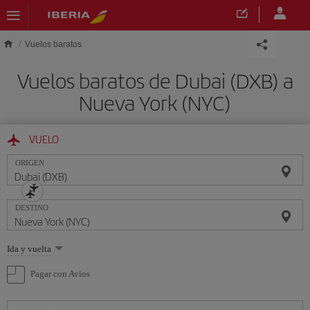
Saltar al contenido principal
Vuelos baratos
Vuelos baratos de Dubai (DXB) a
Nueva York (NYC)
VUELO
ORIGEN
DESTINO
Seleccione
Ida y vuelta
una
opción
Pagar con Avios