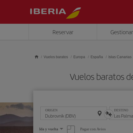
Saltar al contenido principal
Reservar
Gestionar
Vuelos baratos
Europa
España
Islas Canarias
Vuelos baratos d
ORIGEN
DESTINO
Seleccione
Pagar con Avios
Ida y vuelta