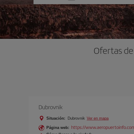
una
opción
Ofertas de
Dubrovnik
Situación:
Dubrovnik
Ver en mapa
https://www.aeropuertoinfo.com
Página web: