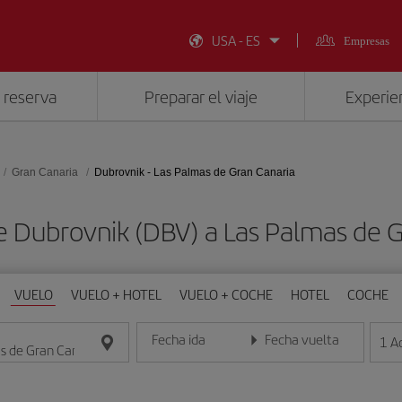
USA - ES
Empresas
 reserva
Preparar el viaje
Experien
Gran Canaria
Dubrovnik - Las Palmas de Gran Canaria
e Dubrovnik (DBV) a Las Palmas de G
VUELO
VUELO + HOTEL
VUELO + COCHE
HOTEL
COCHE
Fecha ida
Fecha vuelta
1
A
Introduce la fecha en formato día/mes/año
Introduce la fecha en format