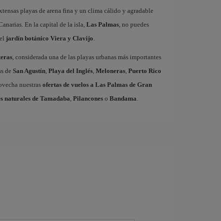
xtensas playas de arena fina y un clima cálido y agradable
Canarias. En la capital de la isla,
Las Palmas
, no puedes
el
jardín botánico Viera y Clavijo
.
eras
, considerada una de las playas urbanas más importantes
as de
San Agustín
,
Playa del Inglés
,
Meloneras
,
Puerto Rico
rovecha nuestras
ofertas de vuelos a Las Palmas de Gran
s naturales de Tamadaba
,
Pilancones
o
Bandama
.