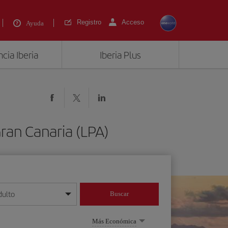
Registro
Acceso
Ayuda
cia Iberia
Iberia Plus
ran Canaria (LPA)
dulto
Buscar
o día/mes/año
Más Económica