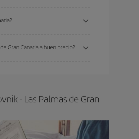
elo y de que las tarifas más baratas (turista)
ubrovnik-Las Palmas de Gran Canaria-dest
.
aria?
ra el vuelo más barato.
de Gran Canaria a buen precio?
ser flexible.
Lo normal es que
cuanto antes
 poco abiertos, podrás
elegir el precio más
vnik - Las Palmas de Gran