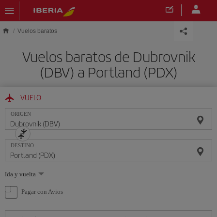
Saltar al contenido principal
Vuelos baratos
Vuelos baratos de Dubrovnik
(DBV) a Portland (PDX)
VUELO
ORIGEN
DESTINO
Seleccione
Ida y vuelta
una
opción
Pagar con Avios