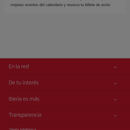
mejores eventos del calendario y reserva tu billete de avión
En la red
De tu interés
Tu seguridad es lo primero
Iberia es más
Accesibilidad
Noticias y Novedades
Compromiso de servicio
Transparencia
Grupo Iberia
Publicidad
Información Legal
Accionistas e Inversores
Mapa del sitio
Venta telefónica