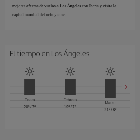
mejores
ofertas de vuelos a Los Ángeles
con Iberia y visita la
capital mundial del ocio y cine.
El tiempo en Los Ángeles
Enero
Febrero
Marzo
20º
/
7º
19º
/
7º
21º
/
8º