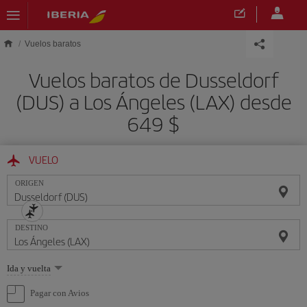
Saltar al contenido principal
Vuelos baratos
Vuelos baratos de Dusseldorf
(DUS) a Los Ángeles (LAX) desde
649 $
VUELO
ORIGEN
DESTINO
Seleccione
Ida y vuelta
una
opción
Pagar con Avios