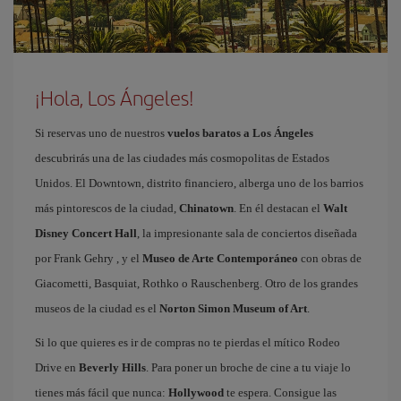
¡Hola, Los Ángeles!
Si reservas uno de nuestros
vuelos baratos a Los Ángeles
descubrirás una de las ciudades más cosmopolitas de Estados
Unidos. El Downtown, distrito financiero, alberga uno de los barrios
más pintorescos de la ciudad,
Chinatown
. En él destacan el
Walt
Disney Concert Hall
, la impresionante sala de conciertos diseñada
por Frank Gehry , y el
Museo de Arte Contemporáneo
con obras de
Giacometti, Basquiat, Rothko o Rauschenberg. Otro de los grandes
museos de la ciudad es el
Norton Simon Museum of Art
.
Si lo que quieres es ir de compras no te pierdas el mítico Rodeo
Drive en
Beverly Hills
. Para poner un broche de cine a tu viaje lo
tienes más fácil que nunca:
Hollywood
te espera. Consigue las