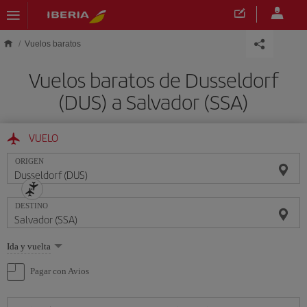
Saltar al contenido principal
Vuelos baratos
Vuelos baratos de Dusseldorf
(DUS) a Salvador (SSA)
VUELO
ORIGEN
DESTINO
Seleccione
Ida y vuelta
una
opción
Pagar con Avios