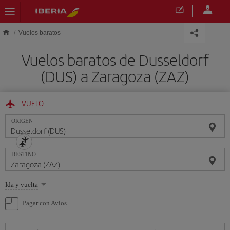
Saltar al contenido principal
Vuelos baratos
Vuelos baratos de Dusseldorf
(DUS) a Zaragoza (ZAZ)
VUELO
ORIGEN
DESTINO
Seleccione
Ida y vuelta
una
opción
Pagar con Avios