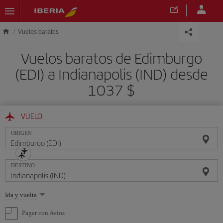
Saltar al contenido principal
Vuelos baratos
Vuelos baratos de Edimburgo
(EDI) a Indianapolis (IND) desde
1037 $
VUELO
ORIGEN
DESTINO
Seleccione
Ida y vuelta
una
opción
Pagar con Avios