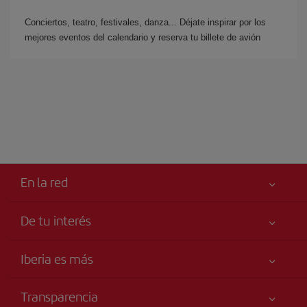
Conciertos, teatro, festivales, danza... Déjate inspirar por los
mejores eventos del calendario y reserva tu billete de avión
En la red
De tu interés
Tu seguridad es lo primero
Iberia es más
Accesibilidad
Noticias y Novedades
Compromiso de servicio
Transparencia
Grupo Iberia