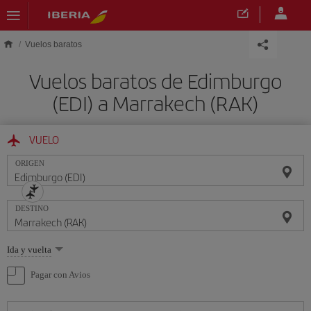
Saltar al contenido principal
Vuelos baratos
Vuelos baratos de Edimburgo
(EDI) a Marrakech (RAK)
VUELO
ORIGEN
DESTINO
Seleccione
Ida y vuelta
una
opción
Pagar con Avios