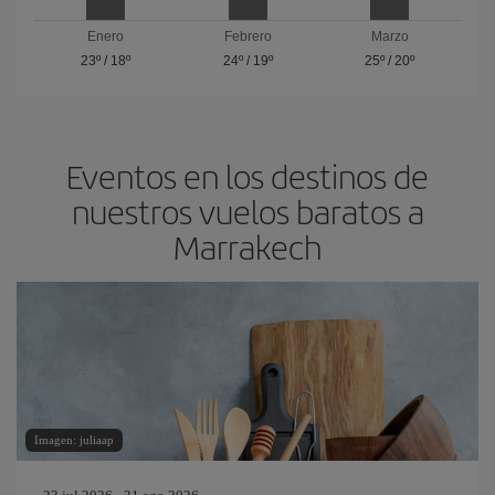
Enero
Febrero
Marzo
23º
/
18º
24º
/
19º
25º
/
20º
Eventos en los destinos de
nuestros vuelos baratos a
Marrakech
Imagen: juliaap