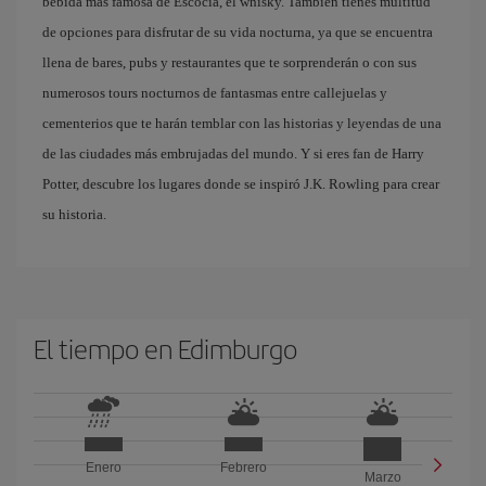
bebida más famosa de Escocia, el whisky. También tienes multitud
de opciones para disfrutar de su vida nocturna, ya que se encuentra
llena de bares, pubs y restaurantes que te sorprenderán o con sus
numerosos tours nocturnos de fantasmas entre callejuelas y
cementerios que te harán temblar con las historias y leyendas de una
de las ciudades más embrujadas del mundo. Y si eres fan de Harry
Potter, descubre los lugares donde se inspiró J.K. Rowling para crear
su historia.
El tiempo en Edimburgo
Enero
Febrero
Marzo