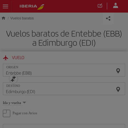
Saltar al contenido principal
Vuelos baratos
Vuelos baratos de Entebbe (EBB)
a Edimburgo (EDI)
VUELO
ORIGEN
DESTINO
Seleccione
Ida y vuelta
una
opción
Pagar con Avios