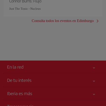
Connor Burns: Flujo
Just The Tonic - Nucleus
Consulta todos los eventos en Edimburgo
En la red
De tu interés
Tu seguridad es lo primero
Iberia es más
Accesibilidad
Noticias y Novedades
Compromiso de servicio