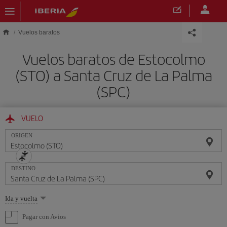
Saltar al contenido principal
Vuelos baratos
Vuelos baratos de Estocolmo
(STO) a Santa Cruz de La Palma
(SPC)
VUELO
ORIGEN
DESTINO
Seleccione
Ida y vuelta
una
opción
Pagar con Avios