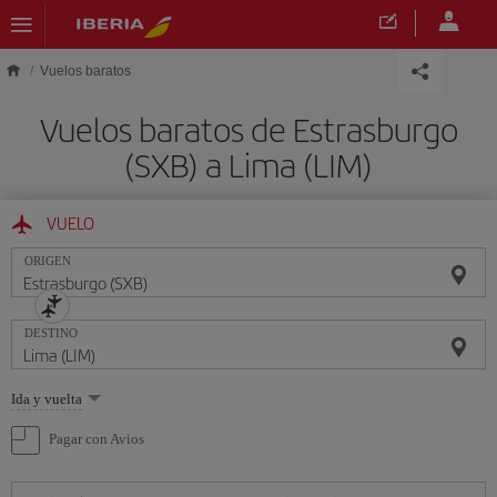
Saltar al contenido principal
Vuelos baratos
Vuelos baratos de Estrasburgo
(SXB) a Lima (LIM)
VUELO
ORIGEN
DESTINO
Seleccione
Ida y vuelta
una
opción
Pagar con Avios