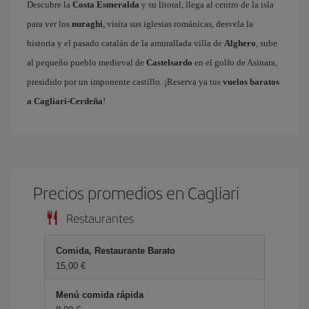
Descubre la
Costa Esmeralda
y su litoral, llega al centro de la isla
para ver los
nuraghi
, visita sus iglesias románicas, desvela la
historia y el pasado catalán de la amurallada villa de
Alghero
, sube
al pequeño pueblo medieval de
Castelsardo
en el golfo de Asinara,
presidido por un imponente castillo. ¡Reserva ya tus
vuelos baratos
a Cagliari-Cerdeña
!
Precios promedios en Cagliari
Restaurantes
Comida, Restaurante Barato
15,00 €
Menú comida rápida