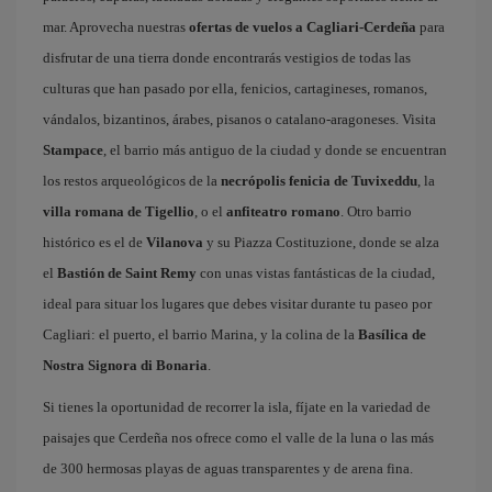
mar. Aprovecha nuestras
ofertas de vuelos a Cagliari-Cerdeña
para
disfrutar de una tierra donde encontrarás vestigios de todas las
culturas que han pasado por ella, fenicios, cartagineses, romanos,
vándalos, bizantinos, árabes, pisanos o catalano-aragoneses. Visita
Stampace
, el barrio más antiguo de la ciudad y donde se encuentran
los restos arqueológicos de la
necrópolis fenicia de Tuvixeddu
, la
villa romana de Tigellio
, o el
anfiteatro romano
. Otro barrio
histórico es el de
Vilanova
y su Piazza Costituzione, donde se alza
el
Bastión de Saint Remy
con unas vistas fantásticas de la ciudad,
ideal para situar los lugares que debes visitar durante tu paseo por
Cagliari: el puerto, el barrio Marina, y la colina de la
Basílica de
Nostra Signora di Bonaria
.
Si tienes la oportunidad de recorrer la isla, fíjate en la variedad de
paisajes que Cerdeña nos ofrece como el valle de la luna o las más
de 300 hermosas playas de aguas transparentes y de arena fina.