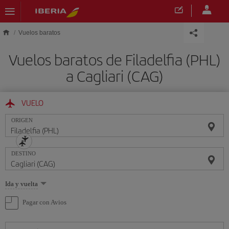
Saltar al contenido principal
Vuelos baratos
Vuelos baratos de Filadelfia (PHL)
a Cagliari (CAG)
VUELO
ORIGEN
DESTINO
Seleccione
Ida y vuelta
una
opción
Pagar con Avios