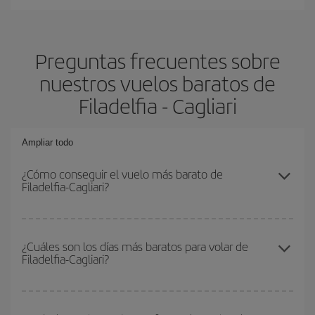
Preguntas frecuentes sobre
nuestros vuelos baratos de
Filadelfia - Cagliari
Ampliar todo
¿Cómo conseguir el vuelo más barato de
Filadelfia-Cagliari?
Podrás ahorrar en tu billete de avión de Filadelfia-Cagliari-dest y
conseguir el vuelo más barato si evitas temporadas altas,
¿Cuáles son los días más baratos para volar de
Filadelfia-Cagliari?
compras con antelación y puedes ser flexible con las fechas y
horarios de ida y vuelta.
Para saber qué días te saldrá más económico volar, solo tienes
que empezar una consulta en nuestro
buscador de vuelos