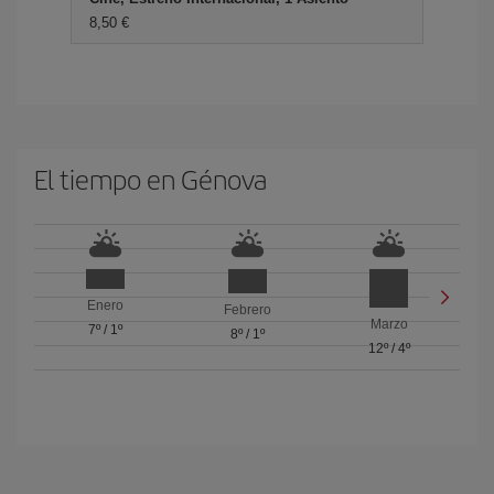
8,50 €
El tiempo en Génova
Enero
Febrero
Marzo
7º
/
1º
8º
/
1º
12º
/
4º