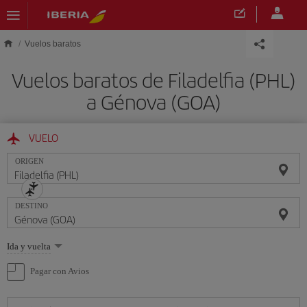
Saltar al contenido principal
Vuelos baratos
Vuelos baratos de Filadelfia (PHL)
a Génova (GOA)
VUELO
ORIGEN
DESTINO
Seleccione
Ida y vuelta
una
opción
Pagar con Avios