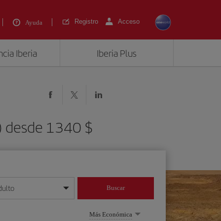
Registro
Acceso
Ayuda
cia Iberia
Iberia Plus
E) desde 1340 $
dulto
Buscar
o día/mes/año
Más Económica