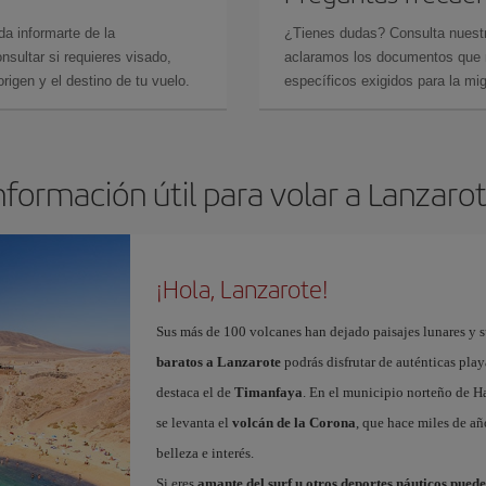
da informarte de la
¿Tienes dudas? Consulta nues
sultar si requieres visado,
aclaramos los documentos que ne
rigen y el destino de tu vuelo.
específicos exigidos para la mi
nformación útil para volar a Lanzaro
¡Hola, Lanzarote!
Sus más de 100 volcanes han dejado paisajes lunares y 
baratos a Lanzarote
podrás disfrutar de auténticas play
destaca el de
Timanfaya
. En el municipio norteño de Ha
se levanta el
volcán de la Corona
, que hace miles de a
belleza e interés.
Si eres
amante del surf u otros deportes náuticos pued