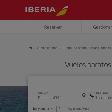
Saltar al contenido principal
Reservar
Gestionar
Vuelos baratos
Europa
España
Islas Canarias
Vuelos baratos
ORIGEN
DESTINO
Seleccione
Pagar con Avios
Ida y vuelta