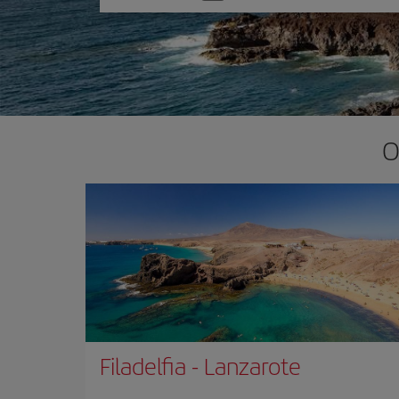
una
opción
O
Filadelfia
-
Lanzarote