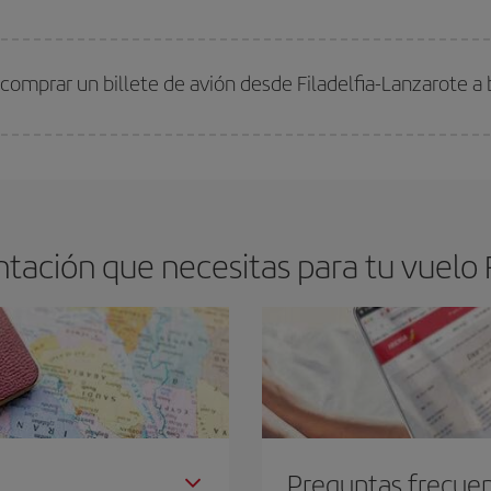
arte el mejor precio según tus necesidades de viaje. La tarifa básica, te asegu
comprar un billete de avión desde Filadelfia-Lanzarote a
os baratos. Las claves para encontrar los mejores precios son
anticiparte y 
drán. Además, si buscas los vuelos con las fechas y los horarios del viaje un
ación que necesitas para tu vuelo F
Preguntas frecue