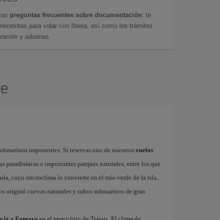
tras
preguntas frecuentes sobre documentación
: te
cesitas para volar con Iberia, así como los trámites
gración y aduanas.
te
submarinos imponentes. Si reservas uno de nuestros
vuelos
as paradisíacas e importantes parques naturales, entre los que
ría, cuyo microclima lo convierte en el más verde de la isla,
ños originó cuevas naturales y tubos submarinos de gran
es ir a Famara
en el municipio de Teguis. El clima de