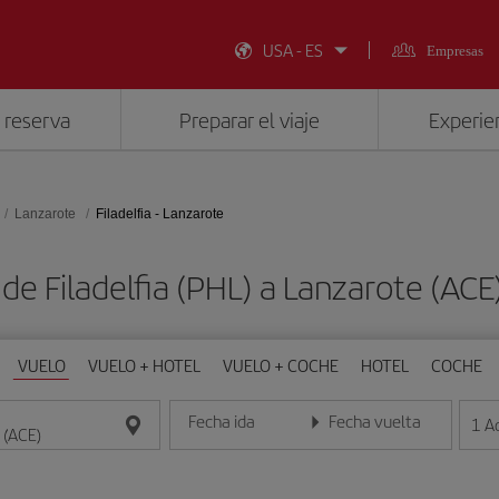
USA - ES
Empresas
 reserva
Preparar el viaje
Experien
Lanzarote
Filadelfia - Lanzarote
 de Filadelfia (PHL) a Lanzarote (AC
VUELO
VUELO + HOTEL
VUELO + COCHE
HOTEL
COCHE
Fecha ida
Fecha vuelta
1
A
Introduce la fecha en formato día/mes/año
Introduce la fecha en format