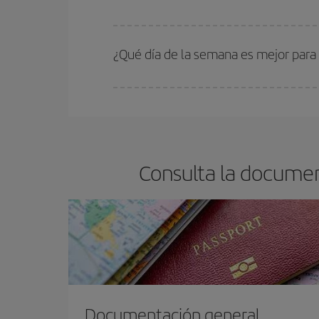
En Iberia, tenemos distintas tarifas para garantiz
¿Qué día de la semana es mejor para 
Cualquier día de la semana puedes encontrar vuel
reserves tus billetes de avión más baratos te sal
barato.
Consulta la document
Documentación general