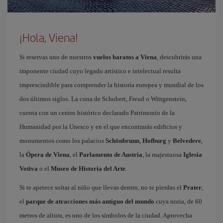
¡Hola, Viena!
Si reservas uno de nuestros
vuelos baratos a Viena
, descubrirás una
imponente ciudad cuyo legado artístico e intelectual resulta
imprescindible para comprender la historia europea y mundial de los
dos últimos siglos. La cuna de Schubert, Freud o Wittgenstein,
cuenta con un centro histórico declarado Patrimonio de la
Humanidad por la Unesco y en el que encontrarás edificios y
monumentos como los palacios
Schönbrunn
,
Hofburg
y
Belvedere
,
la
Ópera de Viena
, el
Parlamento de Austria
, la majestuosa
Iglesia
Votiva
o el
Museo de Historia del Arte
.
Si te apetece soltar al niño que llevas dentro, no te pierdas el
Prater
,
el
parque de atracciones más antiguo del mundo
cuya noria, de 60
metros de altura, es uno de los símbolos de la ciudad. Aprovecha