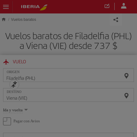
Saltar al contenido principal
Vuelos baratos
Vuelos baratos de Filadelfia (PHL)
a Viena (VIE) desde 737 $
VUELO
ORIGEN
DESTINO
Seleccione
Ida y vuelta
una
opción
Pagar con Avios