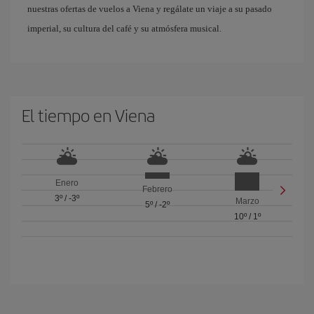
nuestras ofertas de vuelos a Viena y regálate un viaje a su pasado
imperial, su cultura del café y su atmósfera musical.
El tiempo en Viena
Enero
Febrero
3º
/
-3º
Marzo
5º
/
-2º
10º
/
1º