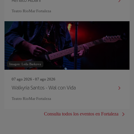
Teatro RioMar Fortaleza
Imagen: Leila Barkova
07 ago 2026 - 07 ago 2026
Walkyria Santos - Wal con Vida
Teatro RioMar Fortaleza
Consulta todos los eventos en Fortaleza