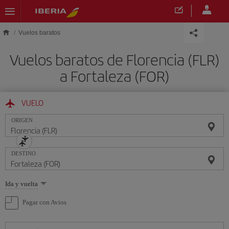
Saltar al contenido principal
Vuelos baratos
Vuelos baratos de Florencia (FLR)
a Fortaleza (FOR)
VUELO
ORIGEN
DESTINO
Seleccione
Ida y vuelta
una
opción
Pagar con Avios