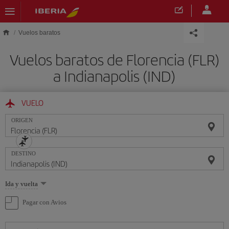
Saltar al contenido principal
Vuelos baratos
Vuelos baratos de Florencia (FLR)
a Indianapolis (IND)
VUELO
ORIGEN
DESTINO
Seleccione
Ida y vuelta
una
opción
Pagar con Avios