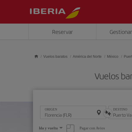
Saltar al contenido principal
Reservar
Gestionar
Vuelos baratos
América del Norte
México
Puert
Vuelos bar
ORIGEN
DESTINO
Seleccione
Pagar con Avios
Ida y vuelta