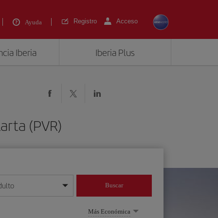
Registro
Acceso
Ayuda
cia Iberia
Iberia Plus
larta (PVR)
dulto
Buscar
o día/mes/año
Más Económica