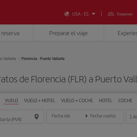
USA - ES
Empresas
 reserva
Preparar el viaje
Experien
o Vallarta
Florencia - Puerto Vallarta
atos de Florencia (FLR) a Puerto Val
VUELO
VUELO + HOTEL
VUELO + COCHE
HOTEL
COCHE
Fecha ida
Fecha vuelta
1
A
Introduce la fecha en formato día/mes/año
Introduce la fecha en format