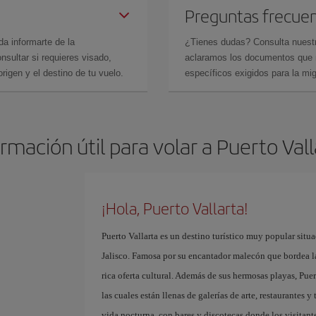
Preguntas frecue
da informarte de la
¿Tienes dudas? Consulta nues
sultar si requieres visado,
aclaramos los documentos que ne
rigen y el destino de tu vuelo.
específicos exigidos para la mi
rmación útil para volar a Puerto Val
¡Hola, Puerto Vallarta!
Puerto Vallarta es un destino turístico muy popular situa
Jalisco. Famosa por su encantador malecón que bordea l
rica oferta cultural. Además de sus hermosas playas, Pue
las cuales están llenas de galerías de arte, restaurantes
vida nocturna, con bares y discotecas donde los visitante