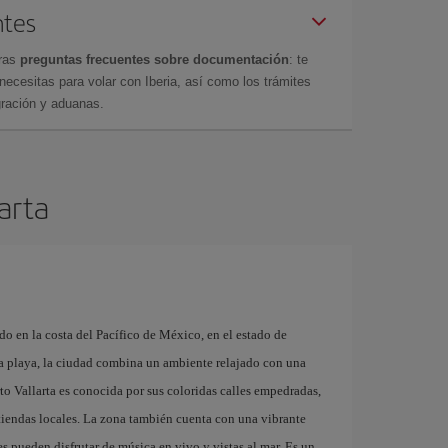
ntes
tras
preguntas frecuentes sobre documentación
: te
cesitas para volar con Iberia, así como los trámites
gración y aduanas.
larta
do en la costa del Pacífico de México, en el estado de
a playa, la ciudad combina un ambiente relajado con una
rto Vallarta es conocida por sus coloridas calles empedradas,
 y tiendas locales. La zona también cuenta con una vibrante
s pueden disfrutar de música en vivo y vistas al mar. Es un