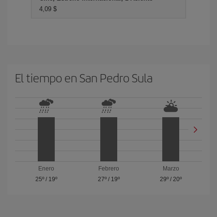
4,09 $
El tiempo en San Pedro Sula
Enero
Febrero
Marzo
25º
/
19º
27º
/
19º
29º
/
20º