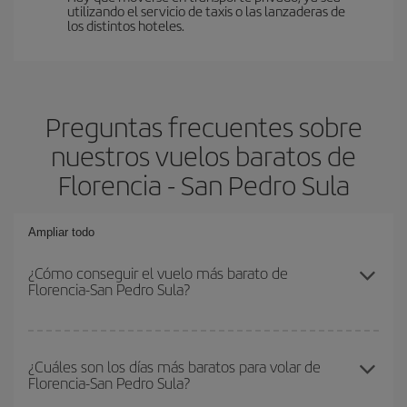
utilizando el servicio de taxis o las lanzaderas de
los distintos hoteles.
Preguntas frecuentes sobre
nuestros vuelos baratos de
Florencia - San Pedro Sula
Ampliar todo
¿Cómo conseguir el vuelo más barato de
Florencia-San Pedro Sula?
Podrás ahorrar en tu billete de avión de Florencia-San Pedro Sula-
dest y conseguir el vuelo más barato si evitas temporadas altas,
¿Cuáles son los días más baratos para volar de
Florencia-San Pedro Sula?
compras con antelación y puedes ser flexible con las fechas y
horarios de ida y vuelta.