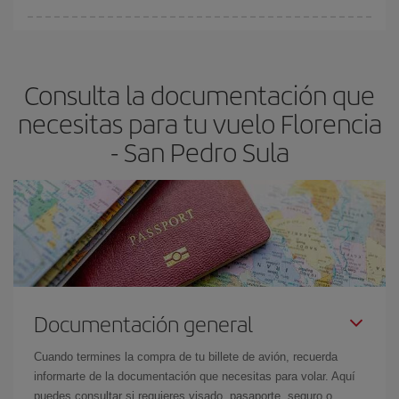
fundamental
para conseguir
vuelos baratos a Florencia-San
En Iberia, tenemos distintas tarifas para garantizarte el mejor
Pedro Sula-dest
.
precio según tus necesidades de viaje. La tarifa básica, te
asegura el vuelo más barato.
Consulta la documentación que
necesitas para tu vuelo Florencia
- San Pedro Sula
Documentación general
Cuando termines la compra de tu billete de avión, recuerda
informarte de la documentación que necesitas para volar. Aquí
puedes consultar si requieres visado, pasaporte, seguro o