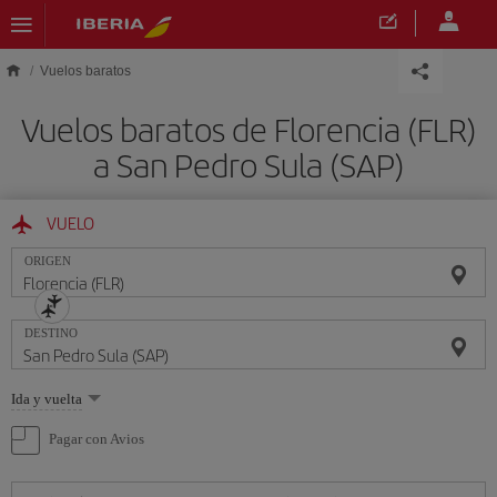
Saltar al contenido principal
Vuelos baratos
Vuelos baratos de Florencia (FLR)
a San Pedro Sula (SAP)
VUELO
ORIGEN
DESTINO
Seleccione
Ida y vuelta
una
opción
Pagar con Avios