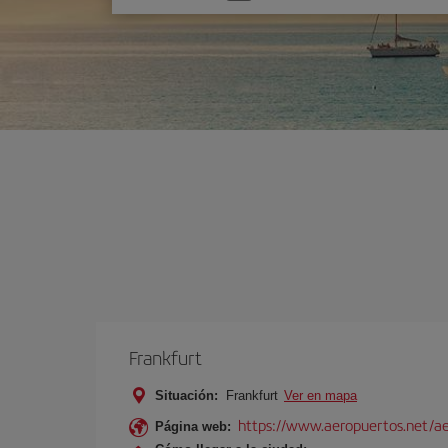
una
opción
Frankfurt
Situación:
Frankfurt
Ver en mapa
https://www.aeropuertos.net/ae
Página web: