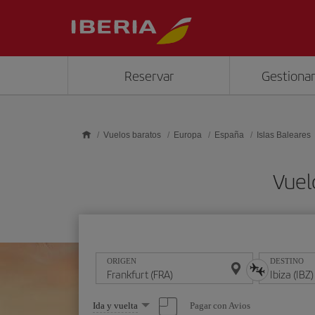
Saltar al contenido principal
Reservar
Gestionar
Vuelos baratos
Europa
España
Islas Baleares
Vuel
ORIGEN
DESTINO
Seleccione
Pagar con Avios
Ida y vuelta