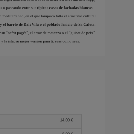
as
o paseando entre sus
típicas casas de fachadas blancas
.
so mediterráneo, en el que tampoco falta el atractivo cultural
y el barrio de Dalt Vila o el poblado fenicio de Sa Caleta
.
 su “sofrit pagés”, el arroz de matanza o el “guisat de peix”.
a
y la isla, su mejor versión para ti, seas como seas.
14,00 €