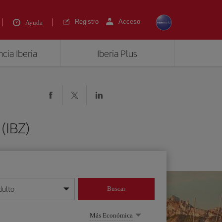
Registro
Acceso
Ayuda
cia Iberia
Iberia Plus
(IBZ)
dulto
Buscar
o día/mes/año
Más Económica