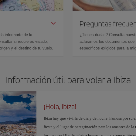
Preguntas frecue
da informarte de la
¿Tienes dudas? Consulta nues
sultar si requieres visado,
aclaramos los documentos que ne
rigen y el destino de tu vuelo.
específicos exigidos para la mi
Información útil para volar a Ibiza
¡Hola, Ibiza!
Ibiza hay que vivirla de día y de noche. Famosa por su ex
fiesta y el lugar de peregrinación para los amantes de l
los mejores DJ’s de música house, techno o trance. Sin 