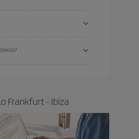
elo y de que las tarifas más baratas (turista)
nkfurt-Ibiza-dest
.
ra el vuelo más barato.
precio?
ser flexible.
Lo normal es que
cuanto antes
 poco abiertos, podrás
elegir el precio más
 Frankfurt - Ibiza