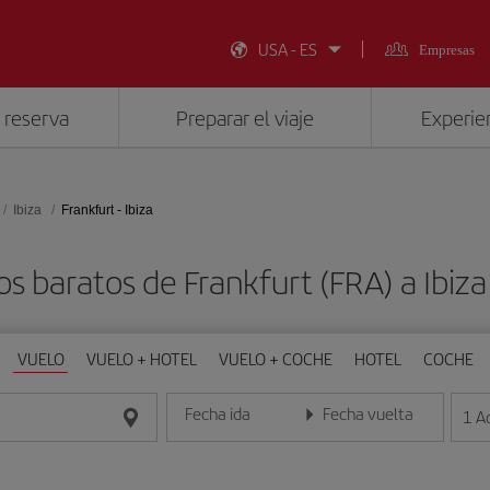
USA - ES
Empresas
 reserva
Preparar el viaje
Experien
Ibiza
Frankfurt - Ibiza
os baratos de Frankfurt (FRA) a Ibiza 
VUELO
VUELO + HOTEL
VUELO + COCHE
HOTEL
COCHE
Fecha ida
Fecha vuelta
1
A
Introduce la fecha en formato día/mes/año
Introduce la fecha en format