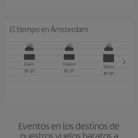
El tiempo en Ámsterdam
Enero
Febrero
Marzo
6º
/
2º
6º
/
2º
9º
/
3º
Eventos en los destinos de
nuestros vuelos baratos a