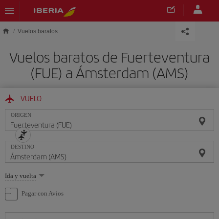
Saltar al contenido principal
Vuelos baratos
Vuelos baratos de Fuerteventura
(FUE) a Ámsterdam (AMS)
VUELO
ORIGEN
DESTINO
Seleccione
Ida y vuelta
una
opción
Pagar con Avios