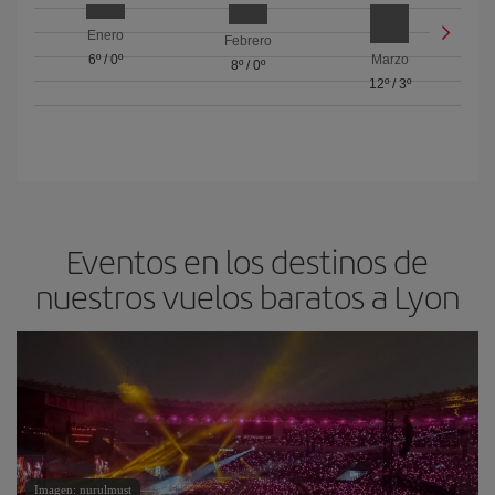
Enero
Febrero
6º
/
0º
Marzo
8º
/
0º
12º
/
3º
Eventos en los destinos de
nuestros vuelos baratos a Lyon
Imagen: nurulmust