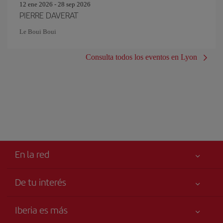
12 ene 2026 - 28 sep 2026
PIERRE DAVERAT
Le Boui Boui
Consulta todos los eventos en Lyon
En la red
De tu interés
Tu seguridad es lo primero
Iberia es más
Accesibilidad