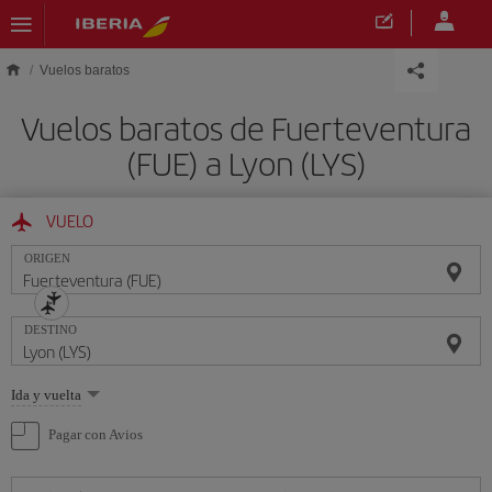
Saltar al contenido principal
Vuelos baratos
Vuelos baratos de Fuerteventura
(FUE) a Lyon (LYS)
VUELO
ORIGEN
DESTINO
Seleccione
Ida y vuelta
una
opción
Pagar con Avios