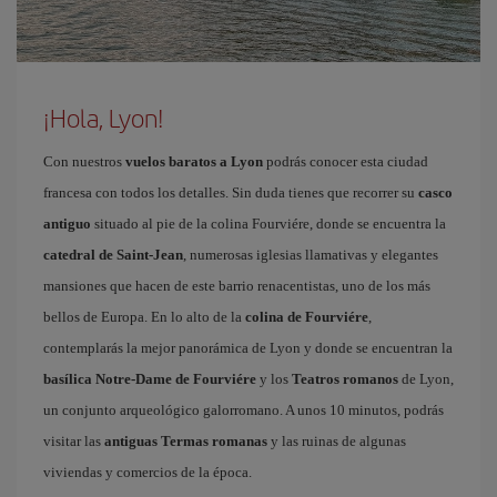
¡Hola, Lyon!
Con nuestros
vuelos baratos a Lyon
podrás conocer esta ciudad
francesa con todos los detalles. Sin duda tienes que recorrer su
casco
antiguo
situado al pie de la colina Fourviére, donde se encuentra la
catedral de Saint-Jean
, numerosas iglesias llamativas y elegantes
mansiones que hacen de este barrio renacentistas, uno de los más
bellos de Europa. En lo alto de la
colina de Fourviére
,
contemplarás la mejor panorámica de Lyon y donde se encuentran la
basílica Notre-Dame de Fourviére
y los
Teatros romanos
de Lyon,
un conjunto arqueológico galorromano. A unos 10 minutos, podrás
visitar las
antiguas Termas romanas
y las ruinas de algunas
viviendas y comercios de la época.