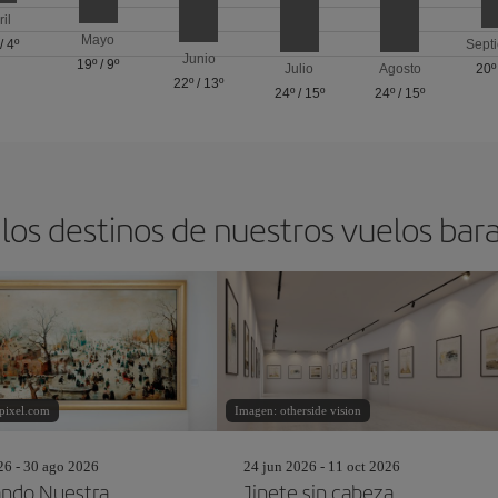
ril
Mayo
/
4º
Sept
Junio
19º
/
9º
Julio
Agosto
20º
22º
/
13º
24º
/
15º
24º
/
15º
los destinos de nuestros vuelos bar
pixel.com
Imagen: otherside vision
26 - 30 ago 2026
24 jun 2026 - 11 oct 2026
ndo Nuestra
Jinete sin cabeza