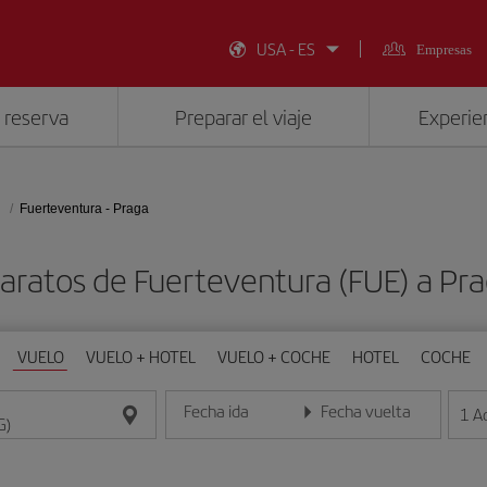
USA - ES
Empresas
 reserva
Preparar el viaje
Experien
Fuerteventura - Praga
aratos de Fuerteventura (FUE) a Pr
VUELO
VUELO + HOTEL
VUELO + COCHE
HOTEL
COCHE
Fecha ida
Fecha vuelta
1
A
Introduce la fecha en formato día/mes/año
Introduce la fecha en format