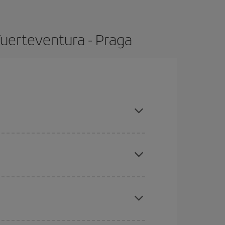
Fuerteventura - Praga
 compras con antelación y puedes ser flexible con
ratos
. Dinos desde dónde vuelas, a dónde
ra días cercanos
, tanto de ida como de vuelta,
gunos
horarios
puede que te hagan ahorrar aún