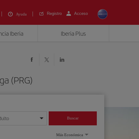
Registro
Acceso
Ayuda
cia Iberia
Iberia Plus
aga (PRG)
dulto
Buscar
o día/mes/año
Más Económica