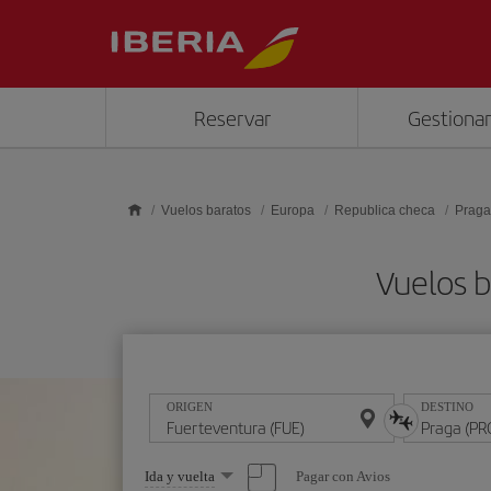
Saltar al contenido principal
Reservar
Gestionar
Vuelos baratos
Europa
Republica checa
Praga
Vuelos b
ORIGEN
DESTINO
Seleccione
Pagar con Avios
Ida y vuelta