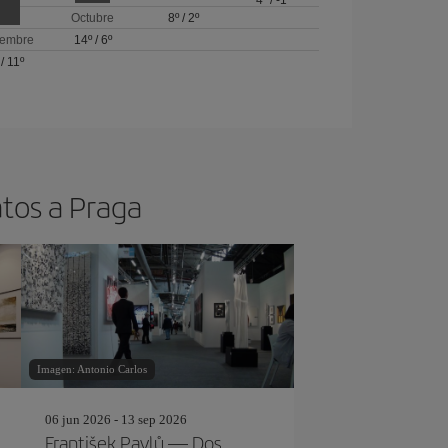
4º
/
-1º
Octubre
8º
/
2º
iembre
14º
/
6º
/
11º
atos a Praga
Imagen: Antonio Carlos
06 jun 2026 - 13 sep 2026
František Pavlů — Dos