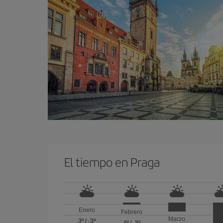
El tiempo en Praga
Enero
Febrero
Marzo
3º
/
-3º