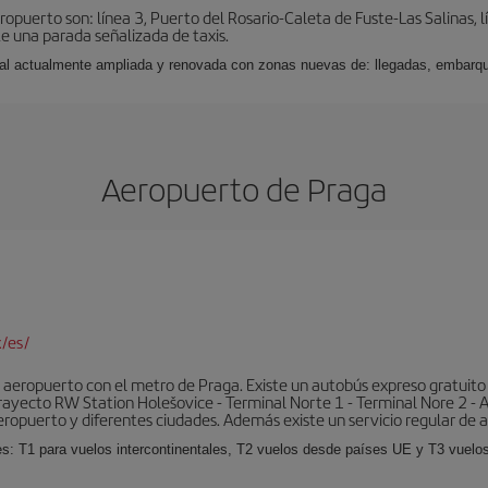
puerto son: línea 3, Puerto del Rosario-Caleta de Fuste-Las Salinas, l
e una parada señalizada de taxis.
nal actualmente ampliada y renovada con zonas nuevas de: llegadas, embarqu
Aeropuerto de Praga
/es/
aeropuerto con el metro de Praga. Existe un autobús expreso gratuito 
l trayecto RW Station Holešovice - Terminal Norte 1 - Terminal Nore 2 - 
eropuerto y diferentes ciudades. Además existe un servicio regular de a
es: T1 para vuelos intercontinentales, T2 vuelos desde países UE y T3 vuelo