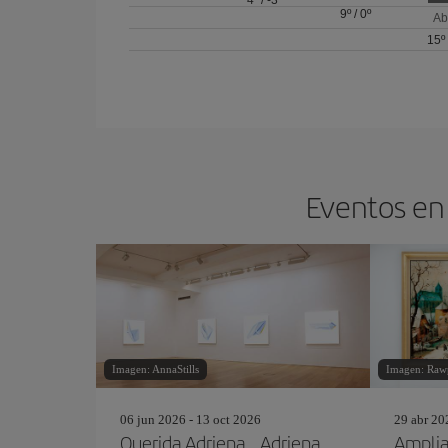
4º
/
-3º
9º
/
0º
Ab
15º
Eventos en 
Imagen: AnnaStills
Imagen: Raw
06 jun 2026 - 13 oct 2026
29 abr 20
Querida Adriena… Adriena
Amplia