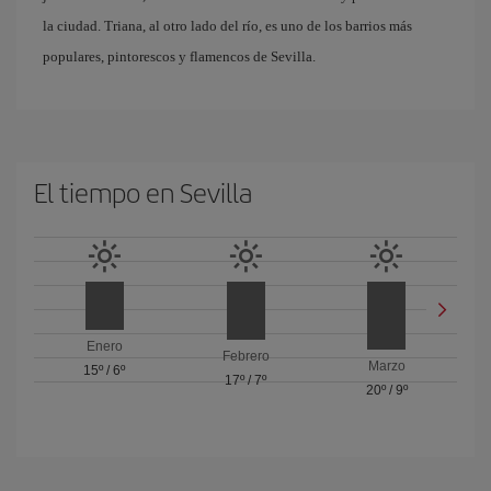
la ciudad. Triana, al otro lado del río, es uno de los barrios más
populares, pintorescos y flamencos de Sevilla.
El tiempo en Sevilla
Enero
Febrero
Marzo
15º
/
6º
17º
/
7º
20º
/
9º