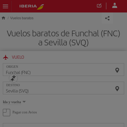
Saltar al contenido principal
Vuelos baratos
Vuelos baratos de Funchal (FNC)
a Sevilla (SVQ)
VUELO
ORIGEN
DESTINO
Seleccione
Ida y vuelta
una
opción
Pagar con Avios