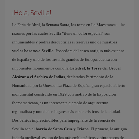
¡Hola, Sevilla!
La Feria de Abril, la Semana Santa, los toros en La Maestranza… las
razones por las cuales Sevilla “tiene un color especial” son
innumerables y podrás descubrirlas si reservas uno de
nuestros
vuelos baratos a Sevilla
. Poseedora del casco antiguo más extenso
de España y uno de los tres más grandes de Europa, cuenta con
imponentes monumentos como la
Catedral, la Torre del Oro, el
Alcázar o el Archivo de Indias
, declarados Patrimonio de la
Humanidad por la Unesco. La Plaza de España, gran espacio abierto
monumental construido en 1929 con motivo de la Exposición
iberoamericana, es un interesante ejemplo de arquitectura
regionalista y uno de los lugares más característicos de la ciudad.
Dos barrios imprescindibles para impregnarte de la esencia de
Sevilla son el
barrio de Santa Cruz y Triana
. El primero, la antigua
judería medieval, es uno de los más emblemáticos y pintorescos de