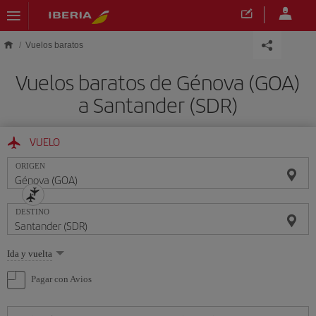
Saltar al contenido principal
Vuelos baratos
Vuelos baratos de Génova (GOA)
a Santander (SDR)
VUELO
ORIGEN
DESTINO
Seleccione
Ida y vuelta
una
opción
Pagar con Avios