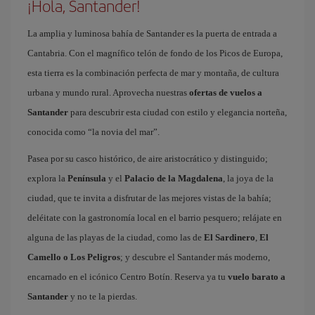
¡Hola, Santander!
La amplia y luminosa bahía de Santander es la puerta de entrada a
Cantabria. Con el magnífico telón de fondo de los Picos de Europa,
esta tierra es la combinación perfecta de mar y montaña, de cultura
urbana y mundo rural. Aprovecha nuestras
ofertas de vuelos a
Santander
para descubrir esta ciudad con estilo y elegancia norteña,
conocida como “la novia del mar”.
Pasea por su casco histórico, de aire aristocrático y distinguido;
explora la
Península
y el
Palacio de la Magdalena
, la joya de la
ciudad, que te invita a disfrutar de las mejores vistas de la bahía;
deléitate con la gastronomía local en el barrio pesquero; relájate en
alguna de las playas de la ciudad, como las de
El Sardinero
,
El
Camello o Los Peligros
; y descubre el Santander más moderno,
encarnado en el icónico Centro Botín. Reserva ya tu
vuelo barato a
Santander
y no te la pierdas.