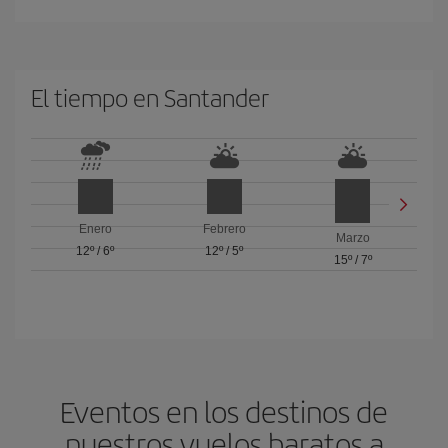
El tiempo en Santander
Enero
Febrero
Marzo
12º
/
6º
12º
/
5º
15º
/
7º
Eventos en los destinos de
nuestros vuelos baratos a