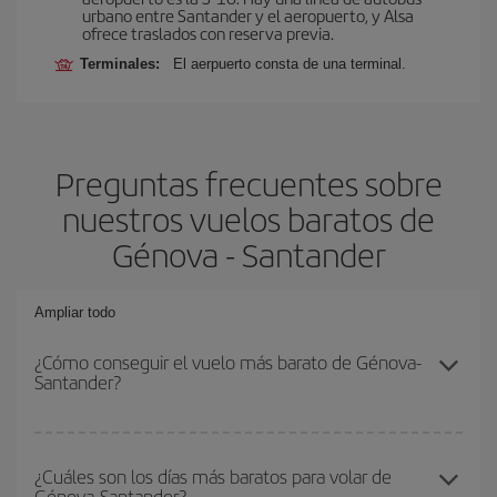
urbano entre Santander y el aeropuerto, y Alsa
ofrece traslados con reserva previa.
Terminales:
El aerpuerto consta de una terminal.
Preguntas frecuentes sobre
nuestros vuelos baratos de
Génova - Santander
Ampliar todo
¿Cómo conseguir el vuelo más barato de Génova-
Santander?
Podrás ahorrar en tu billete de avión de Génova-Santander-dest y
conseguir el vuelo más barato si evitas temporadas altas,
¿Cuáles son los días más baratos para volar de
Génova-Santander?
compras con antelación y puedes ser flexible con las fechas y