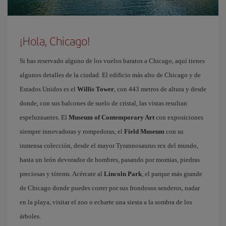
¡Hola, Chicago!
Si has reservado alguno de los vuelos baratos a Chicago, aquí tienes
algunos detalles de la ciudad. El edificio más alto de Chicago y de
Estados Unidos es el
Willis Tower
, con 443 metros de altura y desde
donde, con sus balcones de suelo de cristal, las vistas resultan
espeluznantes. El
Museum of Contemporary Art
con exposiciones
siempre innovadoras y rompedoras, el
Field Museum
con su
inmensa colección, desde el mayor Tyrannosaurus rex del mundo,
hasta un león devorador de hombres, pasando por momias, piedras
preciosas y tótems. Acércate al
Lincoln Park
, el parque más grande
de Chicago donde puedes correr por sus frondosos senderos, nadar
en la playa, visitar el zoo o echarte una siesta a la sombra de los
árboles.