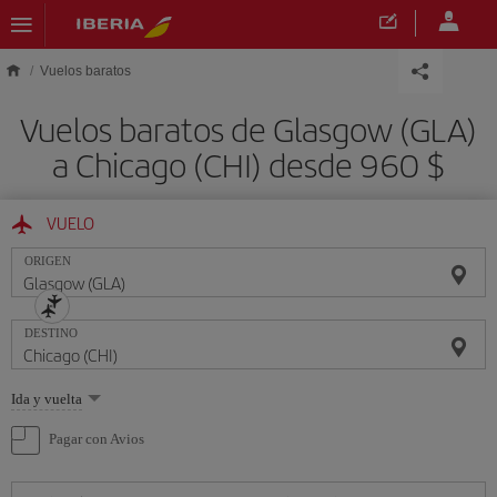
Saltar al contenido principal
Vuelos baratos
Vuelos baratos de Glasgow (GLA)
a Chicago (CHI) desde 960 $
VUELO
ORIGEN
DESTINO
Seleccione
Ida y vuelta
una
opción
Pagar con Avios