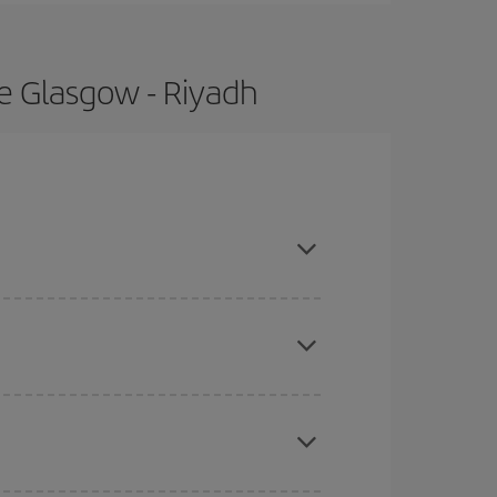
e Glasgow - Riyadh
ras con antelación y puedes ser flexible con las
ratos
. Dinos desde dónde vuelas, a dónde
ra días cercanos
, tanto de ida como de vuelta,
gunos
horarios
puede que te hagan ahorrar aún