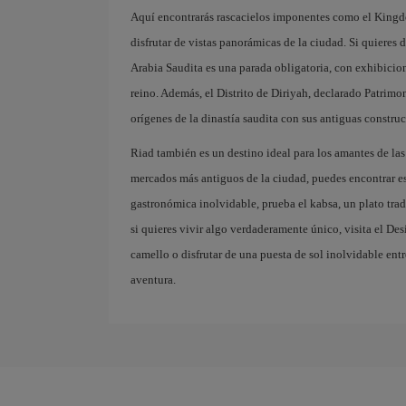
Aquí encontrarás rascacielos imponentes como el Kingd
disfrutar de vistas panorámicas de la ciudad. Si quieres 
Arabia Saudita es una parada obligatoria, con exhibiciones
reino. Además, el Distrito de Diriyah, declarado Patrim
orígenes de la dinastía saudita con sus antiguas constru
Riad también es un destino ideal para los amantes de las
mercados más antiguos de la ciudad, puedes encontrar esp
gastronómica inolvidable, prueba el kabsa, un plato trad
si quieres vivir algo verdaderamente único, visita el De
camello o disfrutar de una puesta de sol inolvidable ent
aventura.