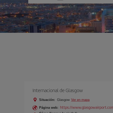
una
opción
Internacional de Glasgow
Situación:
Glasgow
Ver en mapa
https://www.glasgowairport.
Página web: