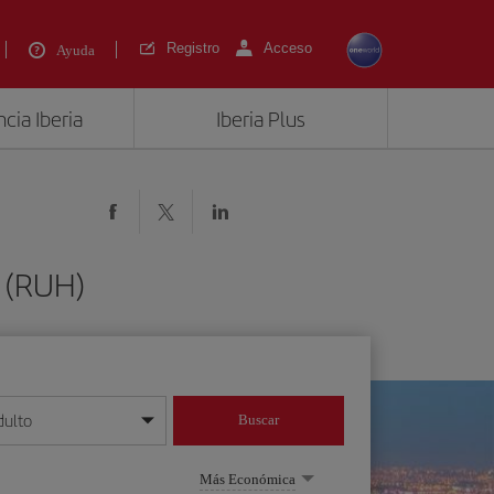
Registro
Acceso
Ayuda
cia Iberia
Iberia Plus
 (RUH)
dulto
Buscar
o día/mes/año
Más Económica