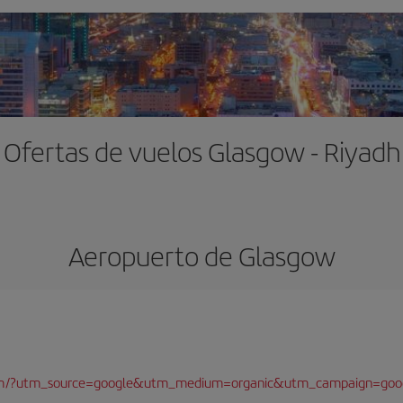
Ofertas de vuelos Glasgow - Riyadh
Aeropuerto de Glasgow
com/?utm_source=google&utm_medium=organic&utm_campaign=goo