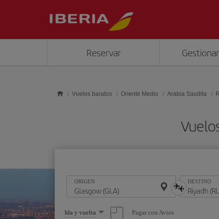
Saltar al contenido principal
Reservar
Gestionar
Vuelos baratos
Oriente Medio
Arabia Saudita
R
Vuelo
ORIGEN
DESTINO
Seleccione
Pagar con Avios
Ida y vuelta