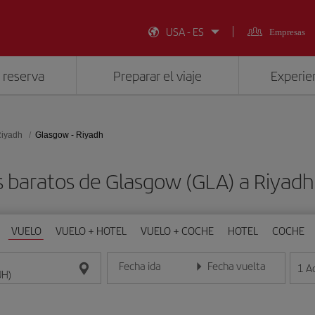
USA - ES
Empresas
 reserva
Preparar el viaje
Experien
iyadh
Glasgow - Riyadh
s baratos de Glasgow (GLA) a Riyadh
VUELO
VUELO + HOTEL
VUELO + COCHE
HOTEL
COCHE
Fecha ida
Fecha vuelta
1
A
Introduce la fecha en formato día/mes/año
Introduce la fecha en format