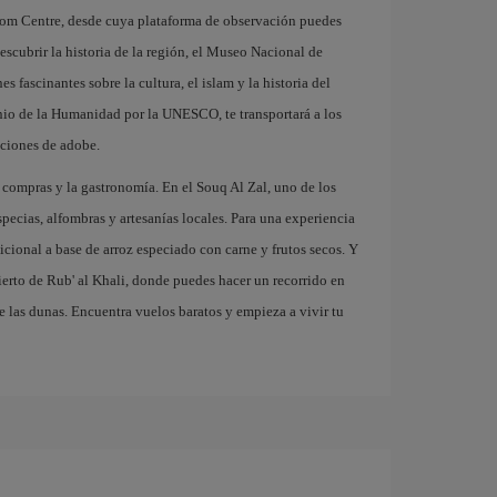
om Centre, desde cuya plataforma de observación puedes
descubrir la historia de la región, el Museo Nacional de
 fascinantes sobre la cultura, el islam y la historia del
onio de la Humanidad por la UNESCO, te transportará a los
cciones de adobe.
 compras y la gastronomía. En el Souq Al Zal, uno de los
ecias, alfombras y artesanías locales. Para una experiencia
icional a base de arroz especiado con carne y frutos secos. Y
sierto de Rub' al Khali, donde puedes hacer un recorrido en
re las dunas. Encuentra vuelos baratos y empieza a vivir tu