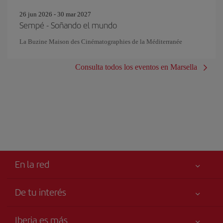
26 jun 2026 - 30 mar 2027
Sempé - Soñando el mundo
La Buzine Maison des Cinématographies de la Méditerranée
Consulta todos los eventos en Marsella
En la red
De tu interés
Tu seguridad es lo primero
Iberia es más