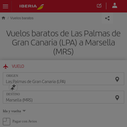
Saltar al contenido principal
Vuelos baratos
Vuelos baratos de Las Palmas de
Gran Canaria (LPA) a Marsella
(MRS)
VUELO
ORIGEN
DESTINO
Seleccione
Ida y vuelta
una
opción
Pagar con Avios