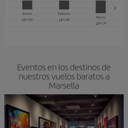
Enero
Febrero
Marzo
10º
/
5º
11º
/
4º
14º
/
7º
Eventos en los destinos de
nuestros vuelos baratos a
Marsella