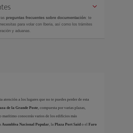
ntes
tras
preguntas frecuentes sobre documentación
: te
cesitas para volar con Iberia, así como los trámites
gración y aduanas.
sta atención a los lugares que no te puedes perder de esta
aza de la Grande Poste
, compuesta por varias plazas,
o marítimo conocerás varios de los edificios más
la
Asamblea Nacional Popular
, la
Plaza Port Said
o el
Faro