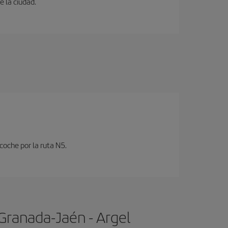
e la ciudad.
coche por la ruta N5.
Granada-Jaén - Argel