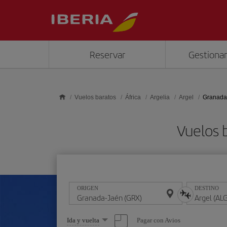
Saltar al contenido principal
Reservar
Gestionar
Vuelos baratos
África
Argelia
Argel
Granada-
Vuelos 
ORIGEN
DESTINO
Seleccione
Pagar con Avios
Ida y vuelta