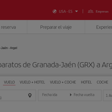
USA - ES
Empresas
 reserva
Preparar el viaje
Experien
Jaén - Argel
baratos de Granada-Jaén (GRX) a Arg
VUELO
VUELO + HOTEL
VUELO + COCHE
HOTEL
COCHE
Fecha ida
Fecha vuelta
1
A
Introduce la fecha en formato día/mes/año
Introduce la fecha en format