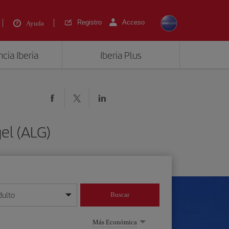
Registro
Acceso
Ayuda
cia Iberia
Iberia Plus
el (ALG)
dulto
Buscar
o día/mes/año
Más Económica