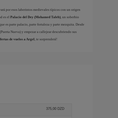
evará por esos laberintos medievales típicos con un origen
ad es el
Palacio del Dey (Mohamed Taleb)
, un soberbio
ue es parte palacio, parte fortaleza y parte mezquita. Desde
(Puerta Nueva) y empezar a callejear descubriendo sus
fertas de vuelos a Argel
, te sorprenderá!
375,00 DZD