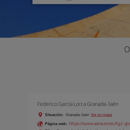
una
opción
O
Federico García Lorca Granada-Jaén
Situación:
Granada-Jaén
Ver en mapa
https://www.aena.es/es/f.g.l.-g
Página web: