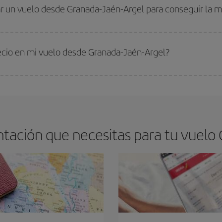
drán. Además, si buscas los vuelos con las fechas y los horarios del viaje un
r un vuelo desde Granada-Jaén-Argel para conseguir la m
s encontrarás. Los precios dependen de las plazas que queden libres en el vu
 comprar con antelación es
fundamental
para conseguir
vuelos baratos a Gr
recio en mi vuelo desde Granada-Jaén-Argel?
arte el mejor precio según tus necesidades de viaje. La tarifa básica, te asegu
tación que necesitas para tu vuelo 