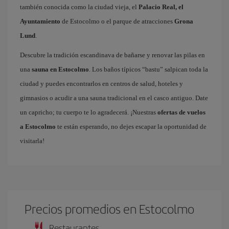
también conocida como la ciudad vieja, el
Palacio Real, el
Ayuntamiento
de Estocolmo o el parque de atracciones
Grona
Lund
.
Descubre la tradición escandinava de bañarse y renovar las pilas en
una
sauna en Estocolmo
. Los baños típicos “bastu” salpican toda la
ciudad y puedes encontrarlos en centros de salud, hoteles y
gimnasios o acudir a una sauna tradicional en el casco antiguo. Date
un capricho; tu cuerpo te lo agradecerá. ¡Nuestras
ofertas de vuelos
a Estocolmo
te están esperando, no dejes escapar la oportunidad de
visitarla!
Precios promedios en Estocolmo
Restaurantes