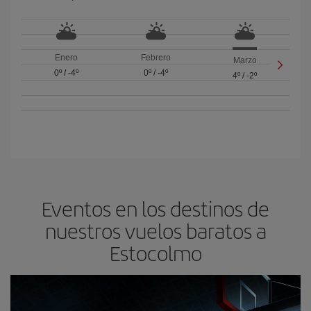
Enero
Febrero
Marzo
0º
/
-4º
0º
/
-4º
4º
/
-2º
Eventos en los destinos de
nuestros vuelos baratos a
Estocolmo