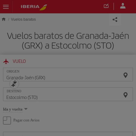
Saltar al contenido principal
Vuelos baratos
Vuelos baratos de Granada-Jaén
(GRX) a Estocolmo (STO)
VUELO
ORIGEN
DESTINO
Seleccione
Ida y vuelta
una
opción
Pagar con Avios