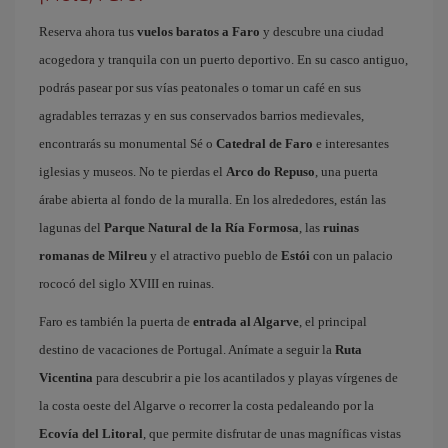
Reserva ahora tus
vuelos baratos a Faro
y descubre una ciudad
acogedora y tranquila con un puerto deportivo. En su casco antiguo,
podrás pasear por sus vías peatonales o tomar un café en sus
agradables terrazas y en sus conservados barrios medievales,
encontrarás su monumental Sé o
Catedral de Faro
e interesantes
iglesias y museos. No te pierdas el
Arco do Repuso
, una puerta
árabe abierta al fondo de la muralla. En los alrededores, están las
lagunas del
Parque Natural de la Ría Formosa
, las
ruinas
romanas de Milreu
y el atractivo pueblo de
Estói
con un palacio
rococó del siglo XVIII en ruinas.
Faro es también la puerta de
entrada al Algarve
, el principal
destino de vacaciones de Portugal. Anímate a seguir la
Ruta
Vicentina
para descubrir a pie los acantilados y playas vírgenes de
la costa oeste del Algarve o recorrer la costa pedaleando por la
Ecovía del Litoral
, que permite disfrutar de unas magníficas vistas