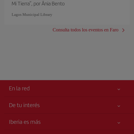
Mi Tierra”, por Ânia Bento
Lagos Municipal Library
Consulta todos los eventos en Faro
En la red
De tu interés
Tu seguridad es lo primero
Iberia es más
Accesibilidad
Noticias y Novedades