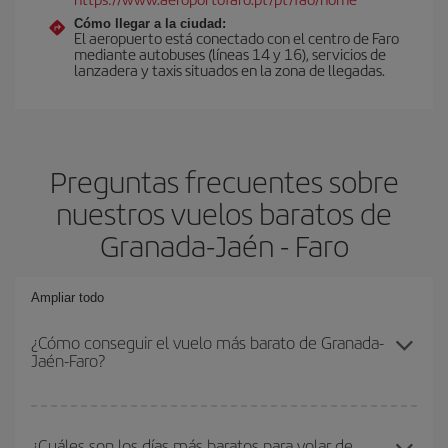
Cómo llegar a la ciudad:
El aeropuerto está conectado con el centro de Faro
mediante autobuses (líneas 14 y 16), servicios de
lanzadera y taxis situados en la zona de llegadas.
Preguntas frecuentes sobre
nuestros vuelos baratos de
Granada-Jaén - Faro
Ampliar todo
¿Cómo conseguir el vuelo más barato de Granada-
Jaén-Faro?
Podrás ahorrar en tu billete de avión de Granada-Jaén-Faro-dest y
conseguir el vuelo más barato si evitas temporadas altas,
¿Cuáles son los días más baratos para volar de