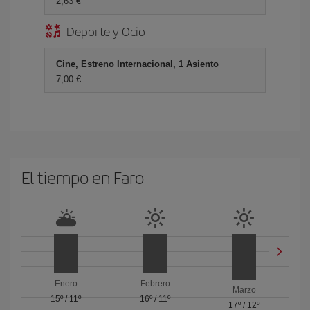
2,63 €
Deporte y Ocio
Cine, Estreno Internacional, 1 Asiento
7,00 €
El tiempo en Faro
Enero
Febrero
Marzo
15º
/
11º
16º
/
11º
17º
/
12º