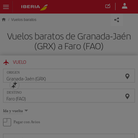
Saltar al contenido principal
Vuelos baratos
Vuelos baratos de Granada-Jaén
(GRX) a Faro (FAO)
VUELO
ORIGEN
DESTINO
Seleccione
Ida y vuelta
una
opción
Pagar con Avios