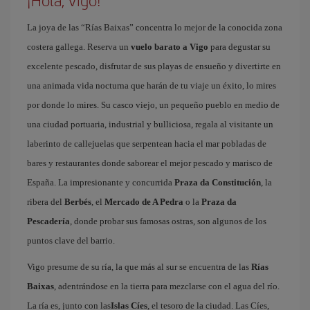
¡Hola, Vigo!
La joya de las “Rías Baixas” concentra lo mejor de la conocida zona
costera gallega. Reserva un
vuelo barato a Vigo
para degustar su
excelente pescado, disfrutar de sus playas de ensueño y divertirte en
una animada vida nocturna que harán de tu viaje un éxito, lo mires
por donde lo mires. Su casco viejo, un pequeño pueblo en medio de
una ciudad portuaria, industrial y bulliciosa, regala al visitante un
laberinto de callejuelas que serpentean hacia el mar pobladas de
bares y restaurantes donde saborear el mejor pescado y marisco de
España. La impresionante y concurrida
Praza da Constitución
, la
ribera del
Berbés
, el
Mercado de A Pedra
o la
Praza da
Pescadería
, donde probar sus famosas ostras, son algunos de los
puntos clave del barrio.
Vigo presume de su ría, la que más al sur se encuentra de las
Rías
Baixas
, adentrándose en la tierra para mezclarse con el agua del río.
La ría es, junto con las
Islas Cíes
, el tesoro de la ciudad. Las Cíes,