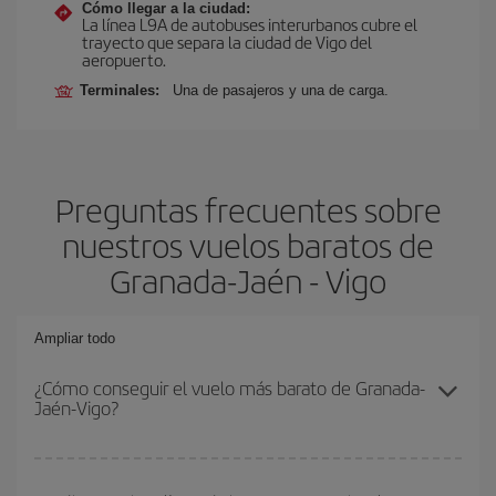
Cómo llegar a la ciudad:
La línea L9A de autobuses interurbanos cubre el
trayecto que separa la ciudad de Vigo del
aeropuerto.
Terminales:
Una de pasajeros y una de carga.
Preguntas frecuentes sobre
nuestros vuelos baratos de
Granada-Jaén - Vigo
Ampliar todo
¿Cómo conseguir el vuelo más barato de Granada-
Jaén-Vigo?
Podrás ahorrar en tu billete de avión de Granada-Jaén-Vigo-dest y
conseguir el vuelo más barato si evitas temporadas altas,