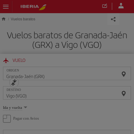
Saltar al contenido principal
Vuelos baratos
Vuelos baratos de Granada-Jaén
(GRX) a Vigo (VGO)
VUELO
ORIGEN
DESTINO
Seleccione
Ida y vuelta
una
opción
Pagar con Avios