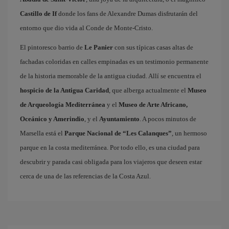
Castillo de If
donde los fans de Alexandre Dumas disfrutarán del
entorno que dio vida al Conde de Monte-Cristo.
El pintoresco barrio de
Le Panier
con sus típicas casas altas de
fachadas coloridas en calles empinadas es un testimonio permanente
de la historia memorable de la antigua ciudad. Allí se encuentra el
hospicio de la Antigua Caridad
, que alberga actualmente el
Museo
de Arqueología Mediterránea
y el
Museo de Arte Africano,
Oceánico y Amerindio
, y el
Ayuntamiento
. A pocos minutos de
Marsella está el
Parque Nacional de “Les Calanques”
, un hermoso
parque en la costa mediterránea. Por todo ello, es una ciudad para
descubrir y parada casi obligada para los viajeros que deseen estar
cerca de una de las referencias de la Costa Azul.