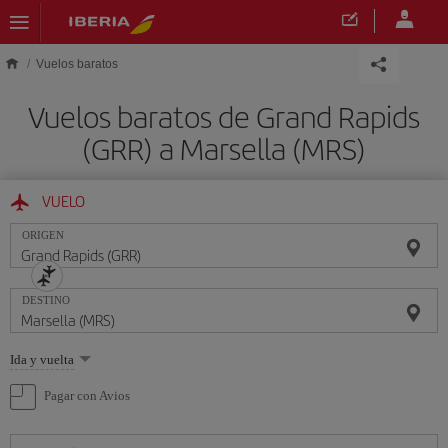
Saltar al contenido principal
Vuelos baratos
Vuelos baratos de Grand Rapids
(GRR) a Marsella (MRS)
VUELO
ORIGEN
DESTINO
Seleccione
Ida y vuelta
una
opción
Pagar con Avios