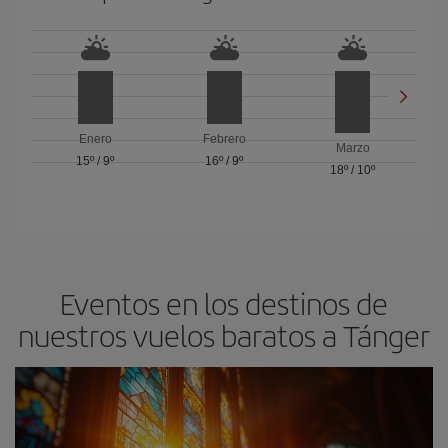
Enero
Febrero
Marzo
15º
/
9º
16º
/
9º
18º
/
10º
Eventos en los destinos de
nuestros vuelos baratos a Tánger