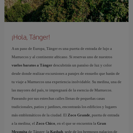
¡Hola, Tánger!
A un paso de Europa, Tánger es una puerta de entrada de lujo a
Marruecos y al continente africano. Si reservas uno de nuestros
vuelos baratos a Tánger
descubrirás un paraíso de luz y color
desde donde realizar excursiones a parajes de ensueño que harán de
tu viaje a Marruecos una experiencia inolvidable. Su medina, una de
las mayores del país, te impregnará de la esencia de Marruecos.
Paseando por sus estrechas calles llenas de pequeñas casas
tradicionales, patios y jardines, encontrarás los edificios y lugares
más emblemáticos de la ciudad. El
Zoco Grande
, puerta de entrada
a la medina; el
Zoco Chico
, en el que se encuentra la
Gran
Mezquita
de Tánger; la
Kasbah
, sede de los hermosos palacios de