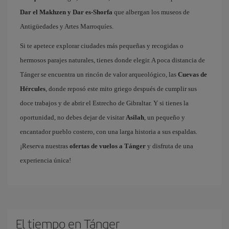
Dar el Makhzen y Dar es-Shorfa
que albergan los museos de
Antigüedades y Artes Marroquíes.
Si te apetece explorar ciudades más pequeñas y recogidas o
hermosos parajes naturales, tienes donde elegir. A poca distancia de
Tánger se encuentra un rincón de valor arqueológico, las
Cuevas de
Hércules
, donde reposó este mito griego después de cumplir sus
doce trabajos y de abrir el Estrecho de Gibraltar. Y si tienes la
oportunidad, no debes dejar de visitar
Asilah
, un pequeño y
encantador pueblo costero, con una larga historia a sus espaldas.
¡Reserva nuestras
ofertas de vuelos a Tánger
y disfruta de una
experiencia única!
El tiempo en Tánger