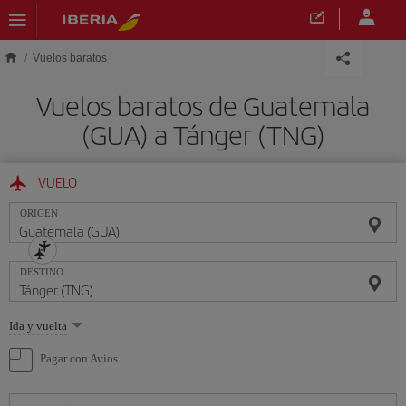
Saltar al contenido principal
Vuelos baratos
Vuelos baratos de Guatemala
(GUA) a Tánger (TNG)
VUELO
ORIGEN
DESTINO
Seleccione
Ida y vuelta
una
opción
Pagar con Avios