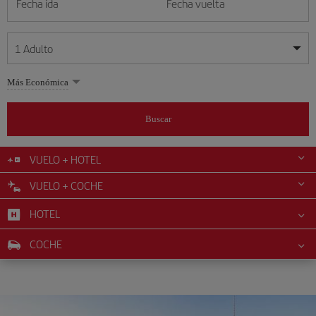
Fecha ida
Fecha vuelta
1
Adulto
Mis fechas son flexibles
Mis fechas son flexibles
Más Económica
1
+
Adulto
agosto
agosto
2026
2026
Más de 11 años
Buscar
Lunes
Lunes
Martes
Martes
Miércoles
Miércoles
Jueves
Jueves
Viernes
Viernes
Sábado
Sábado
Domingo
Domingo
L
L
M
M
X
X
J
J
V
V
S
S
D
D
0
+
Niño
De 2 a 11 años
VUELO + HOTEL
1
1
2
2
3
3
4
4
5
5
6
6
7
7
8
8
9
9
VUELO + COCHE
0
+
Bebé
10
10
11
11
12
12
13
13
14
14
15
15
16
16
Menos de 2 años
HOTEL
17
17
18
18
19
19
20
20
21
21
22
22
23
23
24
24
25
25
26
26
27
27
28
28
29
29
30
30
COCHE
31
31