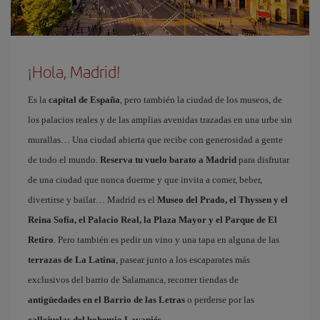
¡Hola, Madrid!
Es la
capital de España
, pero también la ciudad de los museos, de
los palacios reales y de las amplias avenidas trazadas en una urbe sin
murallas… Una ciudad abierta que recibe con generosidad a gente
de todo el mundo.
Reserva tu vuelo barato a Madrid
para disfrutar
de una ciudad que nunca duerme y que invita a comer, beber,
divertirse y bailar… Madrid es el
Museo del Prado, el Thyssen y el
Reina Sofía, el Palacio Real, la Plaza Mayor y el Parque de El
Retiro
. Pero también es pedir un vino y una tapa en alguna de las
terrazas de La Latina
, pasear junto a los escaparates más
exclusivos del barrio de Salamanca, recorrer tiendas de
antigüedades en el Barrio de las Letras
o perderse por las
callejuelas del bohemio Lavapiés
.