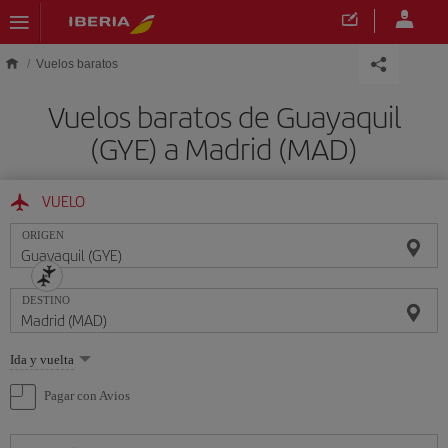
Saltar al contenido principal
Vuelos baratos
Vuelos baratos de Guayaquil
(GYE) a Madrid (MAD)
VUELO
ORIGEN
DESTINO
Seleccione
Ida y vuelta
una
opción
Pagar con Avios