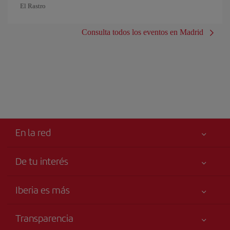
El Rastro
Consulta todos los eventos en Madrid
En la red
De tu interés
Tu seguridad es lo primero
Iberia es más
Accesibilidad
Noticias y Novedades
Compromiso de servicio
Transparencia
Grupo Iberia
Publicidad