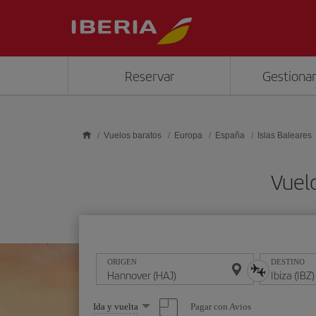
Saltar al contenido principal
Reservar
Gestionar
Vuelos baratos
Europa
España
Islas Baleares
Vuelo
ORIGEN
DESTINO
Seleccione
Pagar con Avios
Ida y vuelta