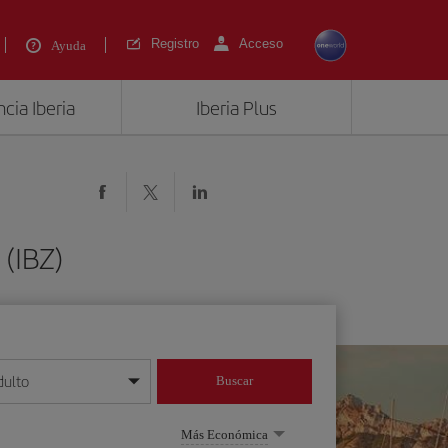
Registro
Acceso
Ayuda
cia Iberia
Iberia Plus
 (IBZ)
dulto
Buscar
o día/mes/año
Más Económica