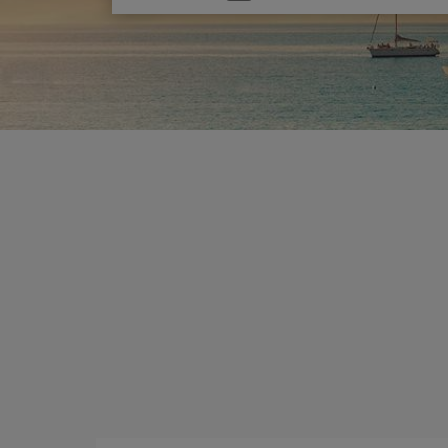
una
opción