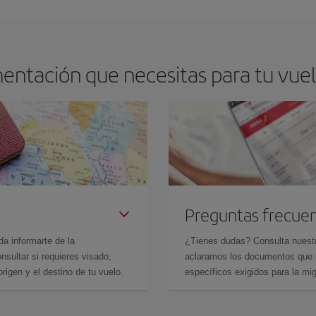
drán. Además, si buscas los vuelos con las fechas y los horarios del viaje un
entación que necesitas para tu vuel
Preguntas frecue
da informarte de la
¿Tienes dudas? Consulta nues
sultar si requieres visado,
aclaramos los documentos que ne
rigen y el destino de tu vuelo.
específicos exigidos para la mi