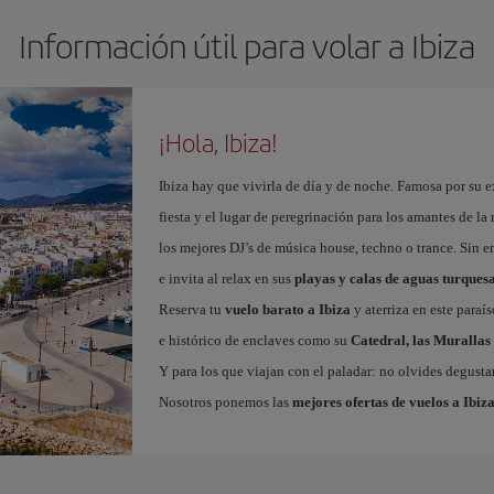
Información útil para volar a Ibiza
¡Hola, Ibiza!
Ibiza hay que vivirla de día y de noche. Famosa por su ex
fiesta y el lugar de peregrinación para los amantes de l
los mejores DJ’s de música house, techno o trance. Sin 
e invita al relax en sus
playas y calas de aguas turques
Reserva tu
vuelo barato a Ibiza
y aterriza en este paraí
e histórico de enclaves como su
Catedral, las Murallas 
Y para los que viajan con el paladar: no olvides degustar
Nosotros ponemos las
mejores ofertas de vuelos a Ibiz