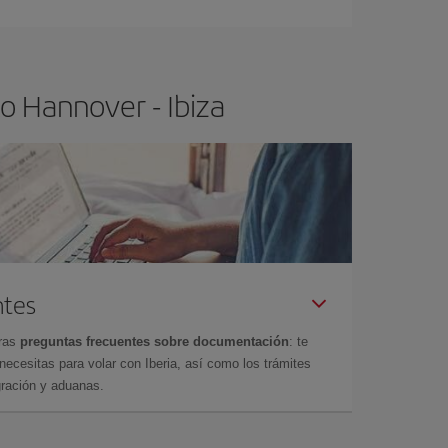
 poco abiertos, podrás
elegir el precio más
o Hannover - Ibiza
ntes
tras
preguntas frecuentes sobre documentación
: te
cesitas para volar con Iberia, así como los trámites
gración y aduanas.