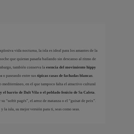
plosiva vida nocturna, la isla es ideal para los amantes de la
a noche que quieran pasarla bailando sin descanso al ritmo de
embargo, también conserva la
esencia del movimiento hippy
as
o paseando entre sus
típicas casas de fachadas blancas
.
so mediterráneo, en el que tampoco falta el atractivo cultural
y el barrio de Dalt Vila o el poblado fenicio de Sa Caleta
.
 su “sofrit pagés”, el arroz de matanza o el “guisat de peix”.
a
y la isla, su mejor versión para ti, seas como seas.