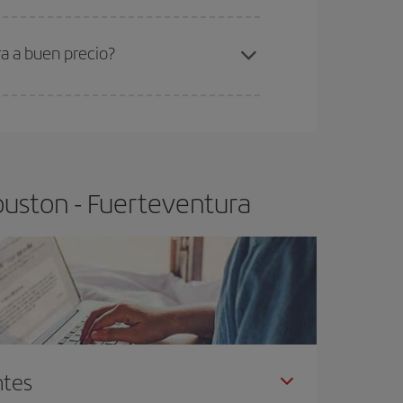
ra el vuelo más barato.
a a buen precio?
ser flexible.
Lo normal es que
cuanto antes
 poco abiertos, podrás
elegir el precio más
ouston - Fuerteventura
ntes