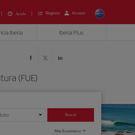
Registro
Acceso
Ayuda
cia Iberia
Iberia Plus
tura (FUE)
dulto
Buscar
o día/mes/año
Más Económica