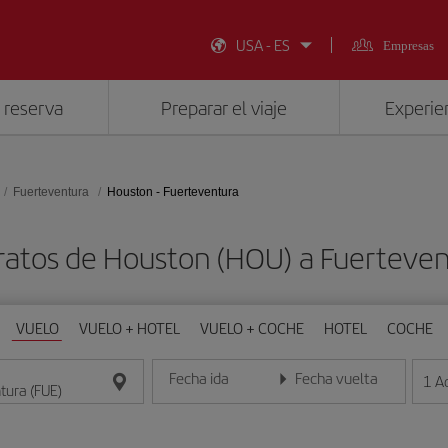
USA - ES
Empresas
 reserva
Preparar el viaje
Experien
Fuerteventura
Houston - Fuerteventura
ratos de Houston (HOU) a Fuerteven
VUELO
VUELO + HOTEL
VUELO + COCHE
HOTEL
COCHE
Fecha ida
Fecha vuelta
1
A
Introduce la fecha en formato día/mes/año
Introduce la fecha en format