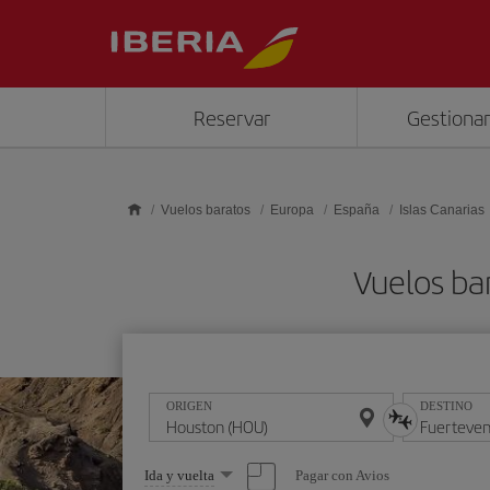
Saltar al contenido principal
Reservar
Gestionar
Vuelos baratos
Europa
España
Islas Canarias
Vuelos ba
ORIGEN
DESTINO
Seleccione
Pagar con Avios
Ida y vuelta