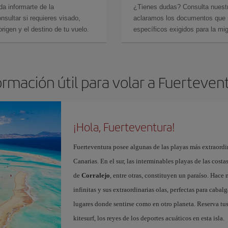
da informarte de la
¿Tienes dudas? Consulta nues
sultar si requieres visado,
aclaramos los documentos que ne
rigen y el destino de tu vuelo.
específicos exigidos para la mi
ormación útil para volar a Fuerteven
¡Hola, Fuerteventura!
Fuerteventura posee algunas de las playas más extraordin
Canarias. En el sur, las interminables playas de las cost
de
Corralejo
, entre otras, constituyen un paraíso. Hace
infinitas y sus extraordinarias olas, perfectas para cabal
lugares donde sentirse como en otro planeta. Reserva tu
kitesurf, los reyes de los deportes acuáticos en esta isla.