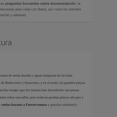
tras
preguntas frecuentes sobre documentación
: te
cesitas para volar con Iberia, así como los trámites
gración y aduanas.
tura
arias de arena dorada y aguas turquesas de las islas
as de Barlovento y Sotavento, y en el norte, las grandes playas
 mucho tiempo que los turistas han descubierto sus arenas
garlas sobre una tabla, pero todavía quedan playas salvajes y
s
vuelos baratos a Fuerteventura
y practica windsurf y