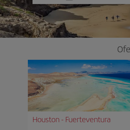
una
opción
Ofe
Houston
-
Fuerteventura