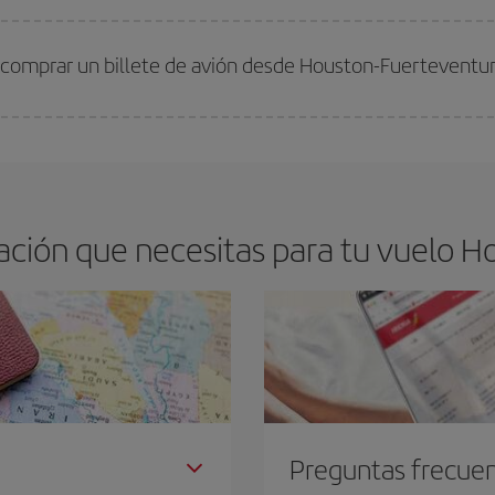
arte el mejor precio según tus necesidades de viaje. La tarifa básica, te asegu
 comprar un billete de avión desde Houston-Fuerteventur
os baratos. Las claves para encontrar los mejores precios son
anticiparte y 
drán. Además, si buscas los vuelos con las fechas y los horarios del viaje un
ción que necesitas para tu vuelo H
Preguntas frecue