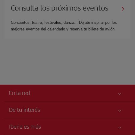
Consulta los próximos eventos
Conciertos, teatro, festivales, danza... Déjate inspirar por los
mejores eventos del calendario y reserva tu billete de avión
En la red
De tu interés
Tu seguridad es lo primero
Iberia es más
Accesibilidad