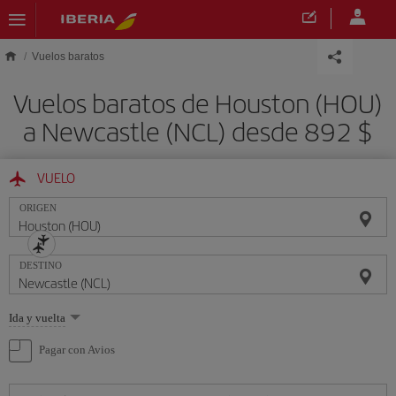
Saltar al contenido principal
Vuelos baratos
Vuelos baratos de Houston (HOU)
a Newcastle (NCL) desde 892 $
VUELO
ORIGEN
DESTINO
Seleccione
Ida y vuelta
una
opción
Pagar con Avios