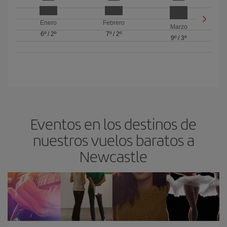
Enero
Febrero
Marzo
6º
/
2º
7º
/
2º
9º
/
3º
Eventos en los destinos de
nuestros vuelos baratos a
Newcastle