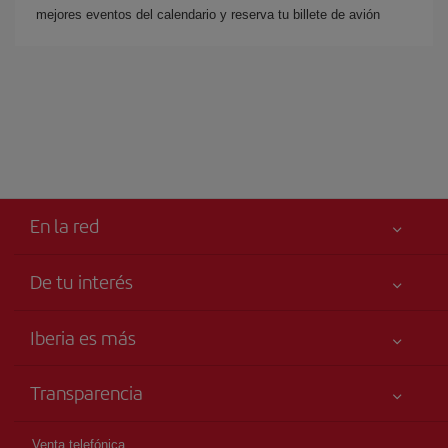
mejores eventos del calendario y reserva tu billete de avión
En la red
De tu interés
Tu seguridad es lo primero
Iberia es más
Accesibilidad
Noticias y Novedades
Compromiso de servicio
Transparencia
Grupo Iberia
Publicidad
Información Legal
Accionistas e Inversores
Mapa del sitio
Venta telefónica