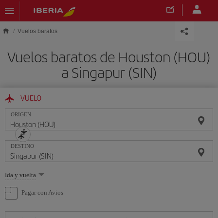
Saltar al contenido principal
Vuelos baratos
Vuelos baratos de Houston (HOU)
a Singapur (SIN)
VUELO
ORIGEN
DESTINO
Seleccione
Ida y vuelta
una
opción
Pagar con Avios