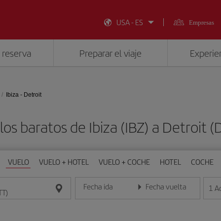
USA - ES
Empresas
 reserva
Preparar el viaje
Experien
Ibiza - Detroit
os baratos de Ibiza (IBZ) a Detroit 
VUELO
VUELO + HOTEL
VUELO + COCHE
HOTEL
COCHE
Fecha ida
Fecha vuelta
1
A
Introduce la fecha en formato día/mes/año
Introduce la fecha en format