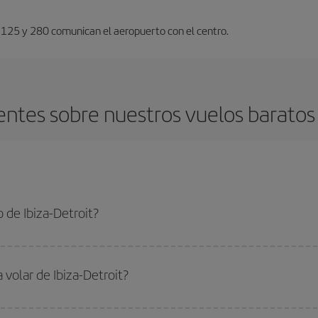
s 125 y 280 comunican el aeropuerto con el centro.
ntes sobre nuestros vuelos baratos d
 de Ibiza-Detroit?
roit-dest y conseguir el vuelo más barato si evitas temporadas altas, compras
 volar de Ibiza-Detroit?
ar, solo tienes que empezar una consulta en nuestro
buscador de vuelos ba