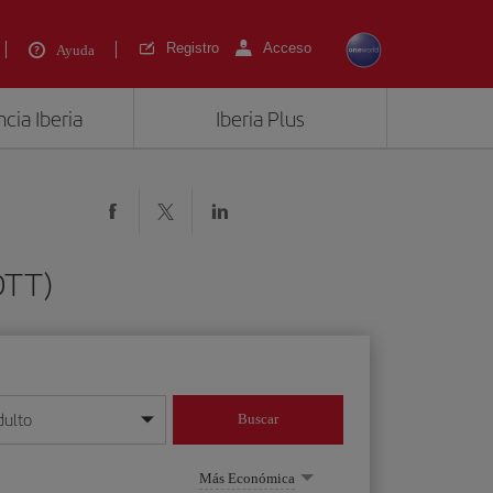
Registro
Acceso
Ayuda
cia Iberia
Iberia Plus
(DTT)
dulto
Buscar
o día/mes/año
Más Económica