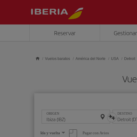
Saltar al contenido principal
Reservar
Gestionar
Vuelos baratos
América del Norte
USA
Detroit
Vuel
ORIGEN
DESTINO
Seleccione
Pagar con Avios
Ida y vuelta