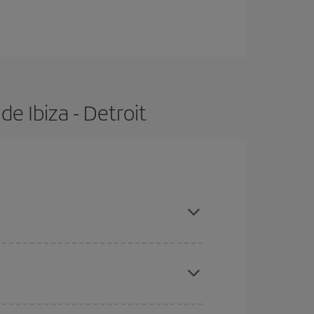
e Ibiza - Detroit
 con antelación y puedes ser flexible con las
ratos
. Dinos desde dónde vuelas, a dónde