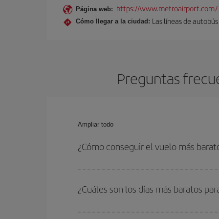
https://www.metroairport.com/
Página web:
Las líneas de autobú
Cómo llegar a la ciudad:
Preguntas frecue
Ampliar todo
¿Cómo conseguir el vuelo más barato
Podrás ahorrar en tu billete de avión de Ibiza-Det
fechas y horarios de ida y vuelta.
¿Cuáles son los días más baratos para
Para saber qué días te saldrá más económico vol