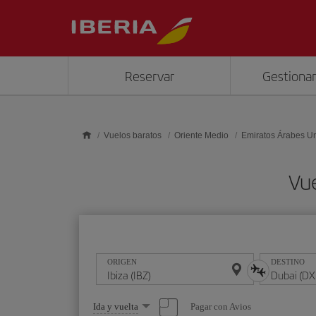
Saltar al contenido principal
Reservar
Gestionar
Vuelos baratos
Oriente Medio
Emiratos Árabes U
Vue
ORIGEN
DESTINO
Seleccione
Pagar con Avios
Ida y vuelta