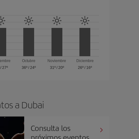
iembre
Octubre
Noviembre
Diciembre
/
27º
36º
/
24º
31º
/
20º
26º
/
16º
atos a Dubai
Consulta los
próximos eventos