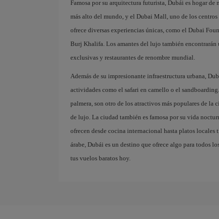
Famosa por su arquitectura futurista, Dubái es hogar de
más alto del mundo, y el Dubai Mall, uno de los centros
ofrece diversas experiencias únicas, como el Dubai Fount
Burj Khalifa. Los amantes del lujo también encontrarán u
exclusivas y restaurantes de renombre mundial.
Además de su impresionante infraestructura urbana, Dubái
actividades como el safari en camello o el sandboarding. 
palmera, son otro de los atractivos más populares de la c
de lujo. La ciudad también es famosa por su vida nocturn
ofrecen desde cocina internacional hasta platos locales 
árabe, Dubái es un destino que ofrece algo para todos los
tus vuelos baratos hoy.