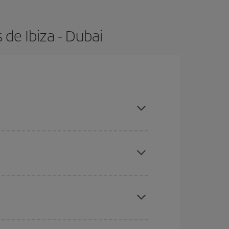
de Ibiza - Dubai
con antelación y puedes ser flexible con las
ratos
. Dinos desde dónde vuelas, a dónde
ra días cercanos
, tanto de ida como de vuelta,
gunos
horarios
puede que te hagan ahorrar aún
eral las Navidades, la Semana Santa y los