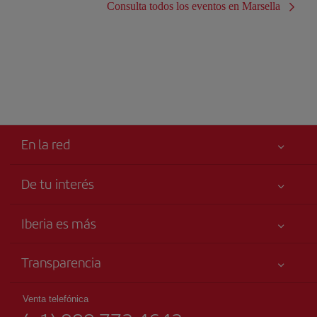
Consulta todos los eventos en Marsella
En la red
De tu interés
Tu seguridad es lo primero
Iberia es más
Accesibilidad
Noticias y Novedades
Compromiso de servicio
Transparencia
Grupo Iberia
Publicidad
Información Legal
Accionistas e Inversores
Mapa del sitio
Venta telefónica
Condiciones Transporte
Nuestras Alianzas