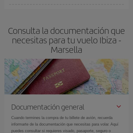
fundamental
para conseguir
vuelos baratos a Ibiza-Marsella-
En Iberia, tenemos distintas tarifas para garantizarte el mejor
dest
.
precio según tus necesidades de viaje. La tarifa básica, te
asegura el vuelo más barato.
Consulta la documentación que
necesitas para tu vuelo Ibiza -
Marsella
Documentación general
Cuando termines la compra de tu billete de avión, recuerda
informarte de la documentación que necesitas para volar. Aquí
puedes consultar si requieres visado, pasaporte, seguro o