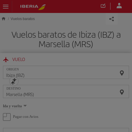
Saltar al contenido principal
Vuelos baratos
Vuelos baratos de Ibiza (IBZ) a
Marsella (MRS)
VUELO
ORIGEN
DESTINO
Seleccione
Ida y vuelta
una
opción
Pagar con Avios