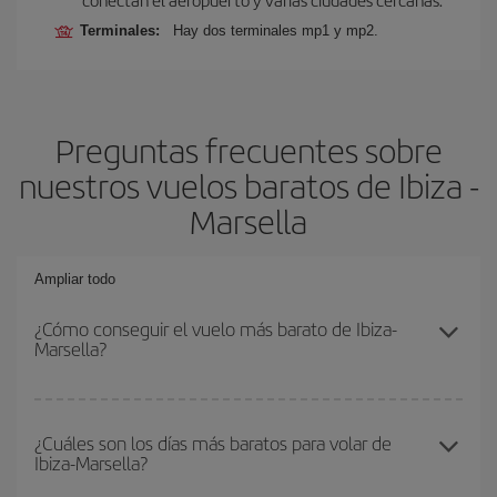
Terminales:
Hay dos terminales mp1 y mp2.
Preguntas frecuentes sobre
nuestros vuelos baratos de Ibiza -
Marsella
Ampliar todo
¿Cómo conseguir el vuelo más barato de Ibiza-
Marsella?
Podrás ahorrar en tu billete de avión de Ibiza-Marsella-dest y
conseguir el vuelo más barato si evitas temporadas altas,
¿Cuáles son los días más baratos para volar de
Ibiza-Marsella?
compras con antelación y puedes ser flexible con las fechas y
horarios de ida y vuelta.