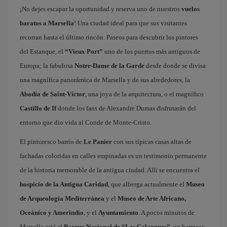
¡No dejes escapar la oportunidad y reserva uno de nuestros
vuelos
baratos a Marsella
! Una ciudad ideal para que sus visitantes
recorran hasta el último rincón. Paseos para descubrir los pintores
del Estanque, el
“Vieux Port”
uno de los puertos más antiguos de
Europa; la fabulosa
Notre-Dame de la Garde
desde donde se divisa
una magnífica panorámica de Marsella y de sus alrededores, la
Abadía de Saint-Víctor
, una joya de la arquitectura, o el magnífico
Castillo de If
donde los fans de Alexandre Dumas disfrutarán del
entorno que dio vida al Conde de Monte-Cristo.
El pintoresco barrio de
Le Panier
con sus típicas casas altas de
fachadas coloridas en calles empinadas es un testimonio permanente
de la historia memorable de la antigua ciudad. Allí se encuentra el
hospicio de la Antigua Caridad
, que alberga actualmente el
Museo
de Arqueología Mediterránea
y el
Museo de Arte Africano,
Oceánico y Amerindio
, y el
Ayuntamiento
. A pocos minutos de
Marsella está el
Parque Nacional de “Les Calanques”
, un hermoso