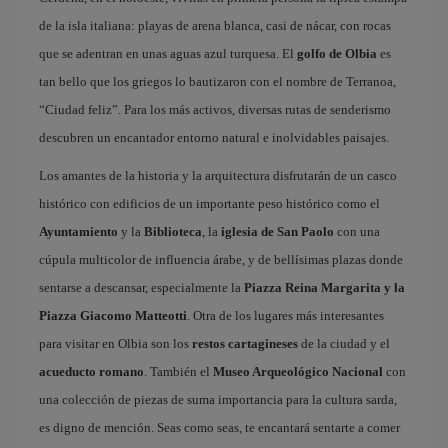
de la isla italiana: playas de arena blanca, casi de nácar, con rocas
que se adentran en unas aguas azul turquesa. El
golfo de Olbia
es
tan bello que los griegos lo bautizaron con el nombre de Terranoa,
“Ciudad feliz”. Para los más activos, diversas rutas de senderismo
descubren un encantador entorno natural e inolvidables paisajes.
Los amantes de la historia y la arquitectura disfrutarán de un casco
histórico con edificios de un importante peso histórico como el
Ayuntamiento
y la
Biblioteca
, la
iglesia de San Paolo
con una
cúpula multicolor de influencia árabe, y de bellísimas plazas donde
sentarse a descansar, especialmente la
Piazza Reina Margarita y la
Piazza Giacomo Matteotti
. Otra de los lugares más interesantes
para visitar en Olbia son los
restos cartagineses
de la ciudad y el
acueducto romano
. También el
Museo Arqueológico Nacional
con
una colección de piezas de suma importancia para la cultura sarda,
es digno de mención. Seas como seas, te encantará sentarte a comer