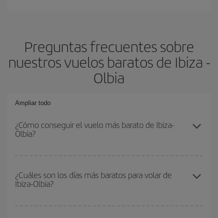
Preguntas frecuentes sobre
nuestros vuelos baratos de Ibiza -
Olbia
Ampliar todo
¿Cómo conseguir el vuelo más barato de Ibiza-
Olbia?
Podrás ahorrar en tu billete de avión de Ibiza-Olbia-dest y
conseguir el vuelo más barato si evitas temporadas altas,
¿Cuáles son los días más baratos para volar de
Ibiza-Olbia?
compras con antelación y puedes ser flexible con las fechas y
horarios de ida y vuelta.
Para saber qué días te saldrá más económico volar, solo tienes