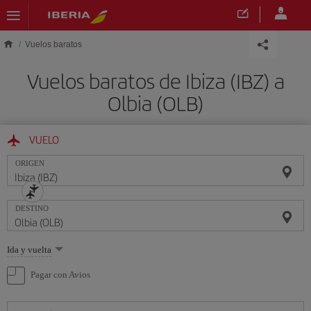
Saltar al contenido principal
Vuelos baratos
Vuelos baratos de Ibiza (IBZ) a
Olbia (OLB)
VUELO
ORIGEN
DESTINO
Seleccione
Ida y vuelta
una
opción
Pagar con Avios