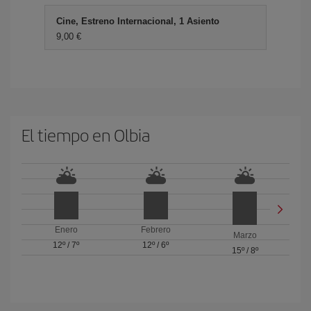
Cine, Estreno Internacional, 1 Asiento
9,00 €
El tiempo en Olbia
Enero
Febrero
Marzo
12º
/
7º
12º
/
6º
15º
/
8º