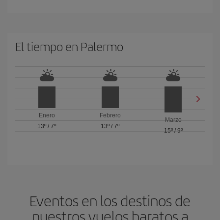
El tiempo en Palermo
Enero
Febrero
Marzo
13º
/
7º
13º
/
7º
15º
/
9º
Eventos en los destinos de
nuestros vuelos baratos a