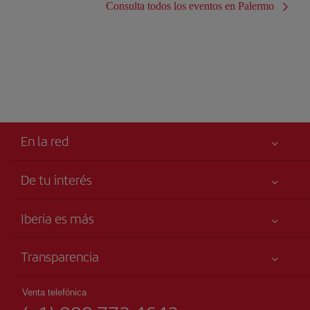
Consulta todos los eventos en Palermo
En la red
De tu interés
Tu seguridad es lo primero
Iberia es más
Accesibilidad
Noticias y Novedades
Compromiso de servicio
Transparencia
Grupo Iberia
Publicidad
Información Legal
Accionistas e Inversores
Mapa del sitio
Venta telefónica
Condiciones Transporte
Nuestras Alianzas