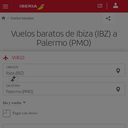
Saltar al contenido principal
Vuelos baratos
Vuelos baratos de Ibiza (IBZ) a
Palermo (PMO)
VUELO
ORIGEN
DESTINO
Seleccione
Ida y vuelta
una
opción
Pagar con Avios