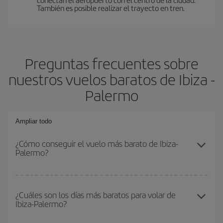
También es posible realizar el trayecto en tren.
Preguntas frecuentes sobre
nuestros vuelos baratos de Ibiza -
Palermo
Ampliar todo
¿Cómo conseguir el vuelo más barato de Ibiza-
Palermo?
Podrás ahorrar en tu billete de avión de Ibiza-Palermo-dest y
conseguir el vuelo más barato si evitas temporadas altas,
¿Cuáles son los días más baratos para volar de
Ibiza-Palermo?
compras con antelación y puedes ser flexible con las fechas y
horarios de ida y vuelta.