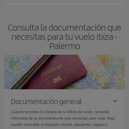
fundamental
para conseguir
vuelos baratos a Ibiza-Palermo-
En Iberia, tenemos distintas tarifas para garantizarte el mejor
dest
.
precio según tus necesidades de viaje. La tarifa básica, te
asegura el vuelo más barato.
Consulta la documentación que
necesitas para tu vuelo Ibiza -
Palermo
Documentación general
Cuando termines la compra de tu billete de avión, recuerda
informarte de la documentación que necesitas para volar. Aquí
puedes consultar si requieres visado, pasaporte, seguro o