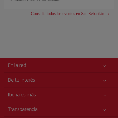
Aquarium Donostia - San Sebastián
Consulta todos los eventos en San Sebastián
En la red
De tu interés
Tu seguridad es lo primero
Iberia es más
Accesibilidad
Noticias y Novedades
Compromiso de servicio
Transparencia
Grupo Iberia
Publicidad