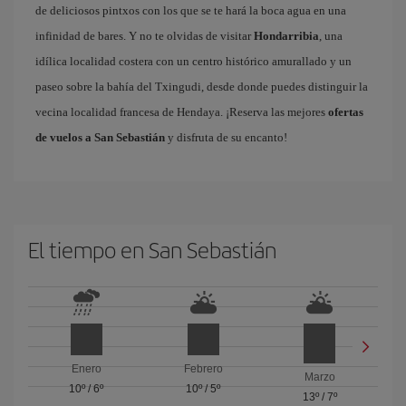
de deliciosos pintxos con los que se te hará la boca agua en una
infinidad de bares. Y no te olvidas de visitar
Hondarribia
, una
idílica localidad costera con un centro histórico amurallado y un
paseo sobre la bahía del Txingudi, desde donde puedes distinguir la
vecina localidad francesa de Hendaya. ¡Reserva las mejores
ofertas
de vuelos a San Sebastián
y disfruta de su encanto!
El tiempo en San Sebastián
Enero
Febrero
Marzo
10º
/
6º
10º
/
5º
13º
/
7º