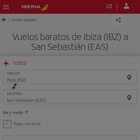
Saltar al contenido principal
Vuelos baratos
Vuelos baratos de Ibiza (IBZ) a
San Sebastián (EAS)
VUELO
ORIGEN
DESTINO
Seleccione
Ida y vuelta
una
opción
Pagar con Avios