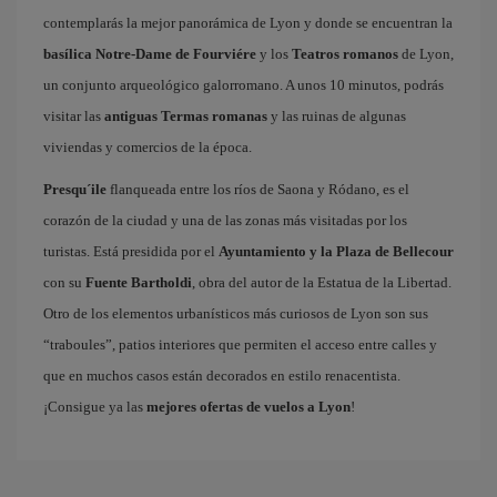
contemplarás la mejor panorámica de Lyon y donde se encuentran la
basílica Notre-Dame de Fourviére
y los
Teatros romanos
de Lyon,
un conjunto arqueológico galorromano. A unos 10 minutos, podrás
visitar las
antiguas Termas romanas
y las ruinas de algunas
viviendas y comercios de la época.
Presqu´ile
flanqueada entre los ríos de Saona y Ródano, es el
corazón de la ciudad y una de las zonas más visitadas por los
turistas. Está presidida por el
Ayuntamiento y la Plaza de Bellecour
con su
Fuente Bartholdi
, obra del autor de la Estatua de la Libertad.
Otro de los elementos urbanísticos más curiosos de Lyon son sus
“traboules”, patios interiores que permiten el acceso entre calles y
que en muchos casos están decorados en estilo renacentista.
¡Consigue ya las
mejores ofertas de vuelos a Lyon
!