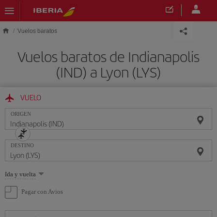
Saltar al contenido principal
Vuelos baratos
Vuelos baratos de Indianapolis
(IND) a Lyon (LYS)
VUELO
ORIGEN
DESTINO
Seleccione
Ida y vuelta
una
opción
Pagar con Avios